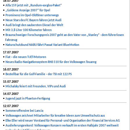
18.07.2007
•
Alfa 159 jetzt mit „Rundum-sorglos-Paket“
•
„Goldene Anzeige 2007“ für Opel
•
Prominenz im Opel-Oldtimer unterwegs
•
Neue Stars des FC Bayern fahren jetzt Audi
•
Audi bringt den saubersten Diesel der Welt
•
Mit 3,8 Liter 100 Kilometer fahren
•
Braunschweiger Forschungspreis 2007 geht an den Vater von „Stanley“ - dem führerlosen
Fahrzeug
•
Naturschutzbund NABU fährt Passat Variant BlueMotion
17.07.2007
•
Fiat – die neuen T-JET-Motoren
•
Neues Radio-Navigationssystem RNS 510 für den Volkswagen Touareg
16.07.2007
•
Bestellbar für die Golf-Familie – der TSI mit 122 PS
15.07.2007
•
Michalsky feiert mit Freunden, VIPs und Audi
14.07.2007
•
Jugend jazzt in Phaeton-Fertigung
12.07.2007
•
Sommeroffensive bei Lancia
•
Volkswagen zeichnet Mitarbeiter für kreative Ideen zum Umweltschutz aus
•
Elke Eller wird neuer Vorstand für Personal- und Organisation der Financial Services AG
•
Auslieferungsrekord: Volkswagen Konzern verkauft im ersten Halbjahr 2007 weltweit