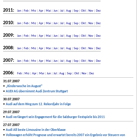
2011:
Jan
|
Feb
|
Mrz
|
Apr
|
Mai
|
Jun
|
Jul
|
Aug
|
Sep
|
Okt
|
Nov
|
Dez
2010:
Jan
|
Feb
|
Mrz
|
Apr
|
Mai
|
Jun
|
Jul
|
Aug
|
Sep
|
Okt
|
Nov
|
Dez
2009:
Jan
|
Feb
|
Mrz
|
Apr
|
Mai
|
Jun
|
Jul
|
Aug
|
Sep
|
Okt
|
Nov
|
Dez
2008:
Jan
|
Feb
|
Mrz
|
Apr
|
Mai
|
Jun
|
Jul
|
Aug
|
Sep
|
Okt
|
Nov
|
Dez
2007:
Jan
|
Feb
|
Mrz
|
Apr
|
Mai
|
Jun
|
Jul
|
Aug
|
Sep
|
Okt
|
Nov
|
Dez
2006:
Feb
|
Mrz
|
Apr
|
Mai
|
Jun
|
Jul
|
Aug
|
Sep
|
Okt
|
Nov
|
Dez
31.07.2007
•
„Kinderwoche im August”
•
AUDI AG übernimmt Audi Zentrum Stuttgart
30.07.2007
•
Audi auf dem Weg zum 12. Rekordjahr in Folge
29.07.2007
•
Audi verlängert sein Engagement für die Salzburger Festspiele bis 2011
27.07.2007
•
Audi A8 beste Limousine in der Oberklasse
•
Volkswagen erhöht Prognose und erwartet bereits 2007 ein Ergebnis vor Steuern von