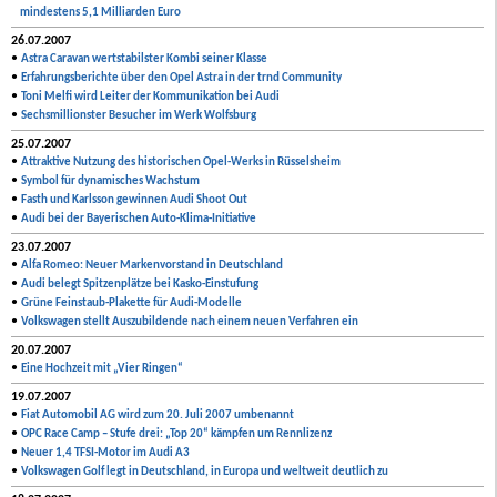
mindestens 5,1 Milliarden Euro
26.07.2007
•
Astra Caravan wertstabilster Kombi seiner Klasse
•
Erfahrungsberichte über den Opel Astra in der trnd Community
•
Toni Melfi wird Leiter der Kommunikation bei Audi
•
Sechsmillionster Besucher im Werk Wolfsburg
25.07.2007
•
Attraktive Nutzung des historischen Opel-Werks in Rüsselsheim
•
Symbol für dynamisches Wachstum
•
Fasth und Karlsson gewinnen Audi Shoot Out
•
Audi bei der Bayerischen Auto-Klima-Initiative
23.07.2007
•
Alfa Romeo: Neuer Markenvorstand in Deutschland
•
Audi belegt Spitzenplätze bei Kasko-Einstufung
•
Grüne Feinstaub-Plakette für Audi-Modelle
•
Volkswagen stellt Auszubildende nach einem neuen Verfahren ein
20.07.2007
•
Eine Hochzeit mit „Vier Ringen“
19.07.2007
•
Fiat Automobil AG wird zum 20. Juli 2007 umbenannt
•
OPC Race Camp – Stufe drei: „Top 20“ kämpfen um Rennlizenz
•
Neuer 1,4 TFSI-Motor im Audi A3
•
Volkswagen Golf legt in Deutschland, in Europa und weltweit deutlich zu