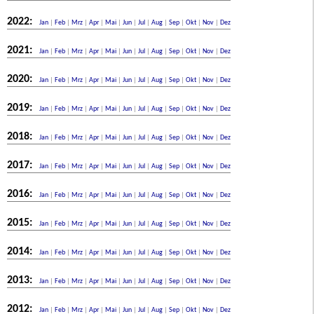
2022:
Jan
|
Feb
|
Mrz
|
Apr
|
Mai
|
Jun
|
Jul
|
Aug
|
Sep
|
Okt
|
Nov
|
Dez
2021:
Jan
|
Feb
|
Mrz
|
Apr
|
Mai
|
Jun
|
Jul
|
Aug
|
Sep
|
Okt
|
Nov
|
Dez
2020:
Jan
|
Feb
|
Mrz
|
Apr
|
Mai
|
Jun
|
Jul
|
Aug
|
Sep
|
Okt
|
Nov
|
Dez
2019:
Jan
|
Feb
|
Mrz
|
Apr
|
Mai
|
Jun
|
Jul
|
Aug
|
Sep
|
Okt
|
Nov
|
Dez
2018:
Jan
|
Feb
|
Mrz
|
Apr
|
Mai
|
Jun
|
Jul
|
Aug
|
Sep
|
Okt
|
Nov
|
Dez
2017:
Jan
|
Feb
|
Mrz
|
Apr
|
Mai
|
Jun
|
Jul
|
Aug
|
Sep
|
Okt
|
Nov
|
Dez
2016:
Jan
|
Feb
|
Mrz
|
Apr
|
Mai
|
Jun
|
Jul
|
Aug
|
Sep
|
Okt
|
Nov
|
Dez
2015:
Jan
|
Feb
|
Mrz
|
Apr
|
Mai
|
Jun
|
Jul
|
Aug
|
Sep
|
Okt
|
Nov
|
Dez
2014:
Jan
|
Feb
|
Mrz
|
Apr
|
Mai
|
Jun
|
Jul
|
Aug
|
Sep
|
Okt
|
Nov
|
Dez
2013:
Jan
|
Feb
|
Mrz
|
Apr
|
Mai
|
Jun
|
Jul
|
Aug
|
Sep
|
Okt
|
Nov
|
Dez
2012:
Jan
|
Feb
|
Mrz
|
Apr
|
Mai
|
Jun
|
Jul
|
Aug
|
Sep
|
Okt
|
Nov
|
Dez