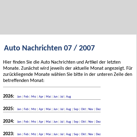
Auto Nachrichten 07 / 2007
Hier finden Sie die Auto Nachrichten und Artikel der letzten
Monate. Zunächst wird jeweils der aktuelle Monat angezeigt. Für
zurückliegende Monate wählen Sie bitte in der unteren Zeile den
betreffenden Monat:
2026:
Jan
|
Feb
|
Mrz
|
Apr
|
Mai
|
Jun
|
Jul
|
Aug
2025:
Jan
|
Feb
|
Mrz
|
Apr
|
Mai
|
Jun
|
Jul
|
Aug
|
Sep
|
Okt
|
Nov
|
Dez
2024:
Jan
|
Feb
|
Mrz
|
Apr
|
Mai
|
Jun
|
Jul
|
Aug
|
Sep
|
Okt
|
Nov
|
Dez
2023:
Jan
|
Feb
|
Mrz
|
Apr
|
Mai
|
Jun
|
Jul
|
Aug
|
Sep
|
Okt
|
Nov
|
Dez