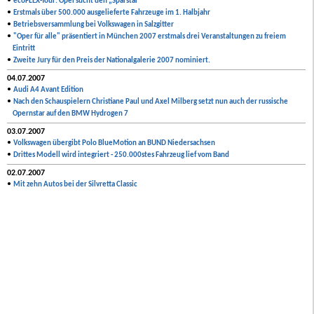
•
ecoFLEX-Tour: Opel sucht den „Sparstar“
•
Erstmals über 500.000 ausgelieferte Fahrzeuge im 1. Halbjahr
•
Betriebsversammlung bei Volkswagen in Salzgitter
•
"Oper für alle" präsentiert in München 2007 erstmals drei Veranstaltungen zu freiem
Eintritt
•
Zweite Jury für den Preis der Nationalgalerie 2007 nominiert.
04.07.2007
•
Audi A4 Avant Edition
•
Nach den Schauspielern Christiane Paul und Axel Milberg setzt nun auch der russische
Opernstar auf den BMW Hydrogen 7
03.07.2007
•
Volkswagen übergibt Polo BlueMotion an BUND Niedersachsen
•
Drittes Modell wird integriert - 250.000stes Fahrzeug lief vom Band
02.07.2007
•
Mit zehn Autos bei der Silvretta Classic