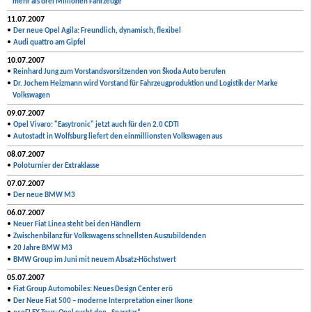
mehr als drei Millionen Fahrzeuge
11.07.2007
•
Der neue Opel Agila: Freundlich, dynamisch, flexibel
•
Audi quattro am Gipfel
10.07.2007
•
Reinhard Jung zum Vorstandsvorsitzenden von Škoda Auto berufen
•
Dr. Jochem Heizmann wird Vorstand für Fahrzeugproduktion und Logistik der Marke
Volkswagen
09.07.2007
•
Opel Vivaro: "Easytronic" jetzt auch für den 2.0 CDTI
•
Autostadt in Wolfsburg liefert den einmillionsten Volkswagen aus
08.07.2007
•
Poloturnier der Extraklasse
07.07.2007
•
Der neue BMW M3
06.07.2007
•
Neuer Fiat Linea steht bei den Händlern
•
Zwischenbilanz für Volkswagens schnellsten Auszubildenden
•
20 Jahre BMW M3
•
BMW Group im Juni mit neuem Absatz-Höchstwert
05.07.2007
•
Fiat Group Automobiles: Neues Design Center erö
•
Der Neue Fiat 500 – moderne Interpretation einer Ikone