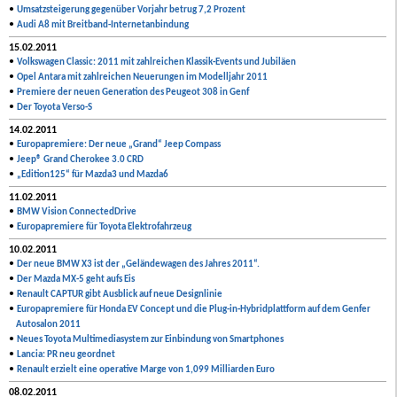
•
Umsatzsteigerung gegenüber Vorjahr betrug 7,2 Prozent
•
Audi A8 mit Breitband-Internetanbindung
15.02.2011
•
Volkswagen Classic: 2011 mit zahlreichen Klassik-Events und Jubiläen
•
Opel Antara mit zahlreichen Neuerungen im Modelljahr 2011
•
Premiere der neuen Generation des Peugeot 308 in Genf
•
Der Toyota Verso-S
14.02.2011
•
Europapremiere: Der neue „Grand“ Jeep Compass
•
Jeep® Grand Cherokee 3.0 CRD
•
„Edition125“ für Mazda3 und Mazda6
11.02.2011
•
BMW Vision ConnectedDrive
•
Europapremiere für Toyota Elektrofahrzeug
10.02.2011
•
Der neue BMW X3 ist der „Geländewagen des Jahres 2011“.
•
Der Mazda MX-5 geht aufs Eis
•
Renault CAPTUR gibt Ausblick auf neue Designlinie
•
Europapremiere für Honda EV Concept und die Plug-in-Hybridplattform auf dem Genfer
Autosalon 2011
•
Neues Toyota Multimediasystem zur Einbindung von Smartphones
•
Lancia: PR neu geordnet
•
Renault erzielt eine operative Marge von 1,099 Milliarden Euro
08.02.2011