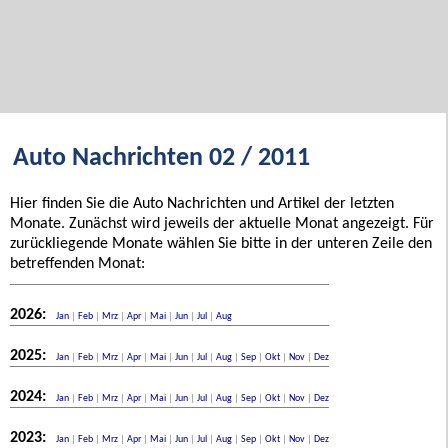
Auto Nachrichten 02 / 2011
Hier finden Sie die Auto Nachrichten und Artikel der letzten
Monate. Zunächst wird jeweils der aktuelle Monat angezeigt. Für
zurückliegende Monate wählen Sie bitte in der unteren Zeile den
betreffenden Monat:
2026:
Jan
|
Feb
|
Mrz
|
Apr
|
Mai
|
Jun
|
Jul
|
Aug
2025:
Jan
|
Feb
|
Mrz
|
Apr
|
Mai
|
Jun
|
Jul
|
Aug
|
Sep
|
Okt
|
Nov
|
Dez
2024:
Jan
|
Feb
|
Mrz
|
Apr
|
Mai
|
Jun
|
Jul
|
Aug
|
Sep
|
Okt
|
Nov
|
Dez
2023:
Jan
|
Feb
|
Mrz
|
Apr
|
Mai
|
Jun
|
Jul
|
Aug
|
Sep
|
Okt
|
Nov
|
Dez