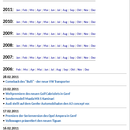
2011:
Jan
|
Feb
|
Mrz
|
Apr
|
Mai
|
Jun
|
Jul
|
Aug
|
Sep
|
Okt
|
Nov
|
Dez
2010:
Jan
|
Feb
|
Mrz
|
Apr
|
Mai
|
Jun
|
Jul
|
Aug
|
Sep
|
Okt
|
Nov
|
Dez
2009:
Jan
|
Feb
|
Mrz
|
Apr
|
Mai
|
Jun
|
Jul
|
Aug
|
Sep
|
Okt
|
Nov
|
Dez
2008:
Jan
|
Feb
|
Mrz
|
Apr
|
Mai
|
Jun
|
Jul
|
Aug
|
Sep
|
Okt
|
Nov
|
Dez
2007:
Jan
|
Feb
|
Mrz
|
Apr
|
Mai
|
Jun
|
Jul
|
Aug
|
Sep
|
Okt
|
Nov
|
Dez
2006:
Feb
|
Mrz
|
Apr
|
Mai
|
Jun
|
Jul
|
Aug
|
Sep
|
Okt
|
Nov
|
Dez
28.02.2011
•
Comeback des "Bulli" - der neue VW Transporter
23.02.2011
•
Weltpremiere des neuen Golf Cabriolets in Genf
•
Sondermodell Mazda MX-5 Kaminari
•
Audi stellt auf dem Genfer Automobilsalon den A3 concept vor.
17.02.2011
•
Premiere der Serienversion des Opel Ampera in Genf
•
Volkswagen präsentiert den neuen Tiguan
16.02.2011