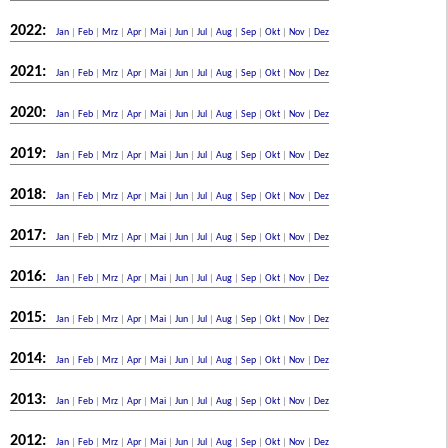
2022:
Jan
|
Feb
|
Mrz
|
Apr
|
Mai
|
Jun
|
Jul
|
Aug
|
Sep
|
Okt
|
Nov
|
Dez
2021:
Jan
|
Feb
|
Mrz
|
Apr
|
Mai
|
Jun
|
Jul
|
Aug
|
Sep
|
Okt
|
Nov
|
Dez
2020:
Jan
|
Feb
|
Mrz
|
Apr
|
Mai
|
Jun
|
Jul
|
Aug
|
Sep
|
Okt
|
Nov
|
Dez
2019:
Jan
|
Feb
|
Mrz
|
Apr
|
Mai
|
Jun
|
Jul
|
Aug
|
Sep
|
Okt
|
Nov
|
Dez
2018:
Jan
|
Feb
|
Mrz
|
Apr
|
Mai
|
Jun
|
Jul
|
Aug
|
Sep
|
Okt
|
Nov
|
Dez
2017:
Jan
|
Feb
|
Mrz
|
Apr
|
Mai
|
Jun
|
Jul
|
Aug
|
Sep
|
Okt
|
Nov
|
Dez
2016:
Jan
|
Feb
|
Mrz
|
Apr
|
Mai
|
Jun
|
Jul
|
Aug
|
Sep
|
Okt
|
Nov
|
Dez
2015:
Jan
|
Feb
|
Mrz
|
Apr
|
Mai
|
Jun
|
Jul
|
Aug
|
Sep
|
Okt
|
Nov
|
Dez
2014:
Jan
|
Feb
|
Mrz
|
Apr
|
Mai
|
Jun
|
Jul
|
Aug
|
Sep
|
Okt
|
Nov
|
Dez
2013:
Jan
|
Feb
|
Mrz
|
Apr
|
Mai
|
Jun
|
Jul
|
Aug
|
Sep
|
Okt
|
Nov
|
Dez
2012:
Jan
|
Feb
|
Mrz
|
Apr
|
Mai
|
Jun
|
Jul
|
Aug
|
Sep
|
Okt
|
Nov
|
Dez