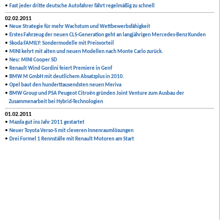
•
Fast jeder dritte deutsche Autofahrer fährt regelmäßig zu schnell
02.02.2011
•
Neue Strategie für mehr Wachstum und Wettbewerbsfähigkeit
•
Erstes Fahrzeug der neuen CLS-Generation geht an langjährigen Mercedes-Benz Kunden
•
Skoda FAMILY: Sondermodelle mit Preisvorteil
•
MINI kehrt mit alten und neuen Modellen nach Monte Carlo zurück.
•
Neu: MINI Cooper SD
•
Renault Wind Gordini feiert Premiere in Genf
•
BMW M GmbH mit deutlichem Absatzplus in 2010.
•
Opel baut den hunderttausendsten neuen Meriva
•
BMW Group und PSA Peugeot Citroën gründen Joint Venture zum Ausbau der
Zusammenarbeit bei Hybrid-Technologien
01.02.2011
•
Mazda gut ins Jahr 2011 gestartet
•
Neuer Toyota Verso-S mit cleveren Innenraumlösungen
•
Drei Formel 1 Rennställe mit Renault Motoren am Start