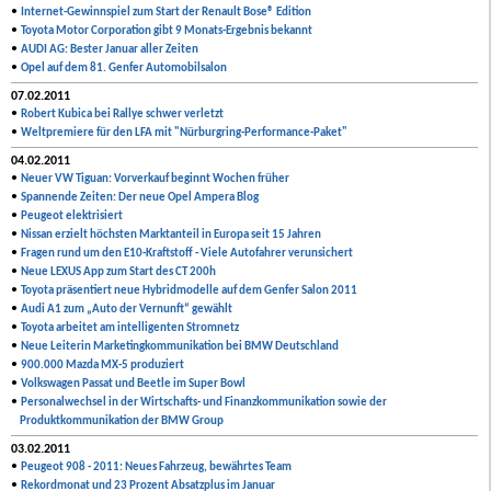
•
Internet-Gewinnspiel zum Start der Renault Bose® Edition
•
Toyota Motor Corporation gibt 9 Monats-Ergebnis bekannt
•
AUDI AG: Bester Januar aller Zeiten
•
Opel auf dem 81. Genfer Automobilsalon
07.02.2011
•
Robert Kubica bei Rallye schwer verletzt
•
Weltpremiere für den LFA mit "Nürburgring-Performance-Paket"
04.02.2011
•
Neuer VW Tiguan: Vorverkauf beginnt Wochen früher
•
Spannende Zeiten: Der neue Opel Ampera Blog
•
Peugeot elektrisiert
•
Nissan erzielt höchsten Marktanteil in Europa seit 15 Jahren
•
Fragen rund um den E10-Kraftstoff - Viele Autofahrer verunsichert
•
Neue LEXUS App zum Start des CT 200h
•
Toyota präsentiert neue Hybridmodelle auf dem Genfer Salon 2011
•
Audi A1 zum „Auto der Vernunft“ gewählt
•
Toyota arbeitet am intelligenten Stromnetz
•
Neue Leiterin Marketingkommunikation bei BMW Deutschland
•
900.000 Mazda MX-5 produziert
•
Volkswagen Passat und Beetle im Super Bowl
•
Personalwechsel in der Wirtschafts- und Finanzkommunikation sowie der
Produktkommunikation der BMW Group
03.02.2011
•
Peugeot 908 - 2011: Neues Fahrzeug, bewährtes Team
•
Rekordmonat und 23 Prozent Absatzplus im Januar