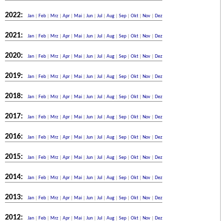
2022:
Jan
|
Feb
|
Mrz
|
Apr
|
Mai
|
Jun
|
Jul
|
Aug
|
Sep
|
Okt
|
Nov
|
Dez
2021:
Jan
|
Feb
|
Mrz
|
Apr
|
Mai
|
Jun
|
Jul
|
Aug
|
Sep
|
Okt
|
Nov
|
Dez
2020:
Jan
|
Feb
|
Mrz
|
Apr
|
Mai
|
Jun
|
Jul
|
Aug
|
Sep
|
Okt
|
Nov
|
Dez
2019:
Jan
|
Feb
|
Mrz
|
Apr
|
Mai
|
Jun
|
Jul
|
Aug
|
Sep
|
Okt
|
Nov
|
Dez
2018:
Jan
|
Feb
|
Mrz
|
Apr
|
Mai
|
Jun
|
Jul
|
Aug
|
Sep
|
Okt
|
Nov
|
Dez
2017:
Jan
|
Feb
|
Mrz
|
Apr
|
Mai
|
Jun
|
Jul
|
Aug
|
Sep
|
Okt
|
Nov
|
Dez
2016:
Jan
|
Feb
|
Mrz
|
Apr
|
Mai
|
Jun
|
Jul
|
Aug
|
Sep
|
Okt
|
Nov
|
Dez
2015:
Jan
|
Feb
|
Mrz
|
Apr
|
Mai
|
Jun
|
Jul
|
Aug
|
Sep
|
Okt
|
Nov
|
Dez
2014:
Jan
|
Feb
|
Mrz
|
Apr
|
Mai
|
Jun
|
Jul
|
Aug
|
Sep
|
Okt
|
Nov
|
Dez
2013:
Jan
|
Feb
|
Mrz
|
Apr
|
Mai
|
Jun
|
Jul
|
Aug
|
Sep
|
Okt
|
Nov
|
Dez
2012:
Jan
|
Feb
|
Mrz
|
Apr
|
Mai
|
Jun
|
Jul
|
Aug
|
Sep
|
Okt
|
Nov
|
Dez