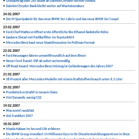
•
Großauftrag über 285 Busse an DaimlerChrysler-Tochter EvoBus
•
DaimlerChrysler Bank bleibt weiter auf Wachstumskurs
24.02.2007
•
Die M Sportpakete für das neue BMW 3er Cabrio und das neue BMW 3er Coupé
23.02.2007
•
Ford-Chef Mattes eröffnet erste öffentliche Bio-Ethanol-Tankstelle Kölns
•
Saubere Diesel mit Partikelfilter im Toyota RAV4
•
Mercedes-Benz baut neue Staatslimousine im Pullman-Format
22.02.2007
•
Ford Neuwagen fahren umweltfreundlich auf dem Rhein
•
Neuer Ford Transit: ESP ab sofort serienmäßig
•
Off Road Award: Mercedes-Benz Unimog ist Geländewagen des Jahres 2007
21.02.2007
•
38 Prozent aller Mercedes-Modelle mit einem Kraftstoffverbrauch unter 6,5 Liter
20.02.2007
•
Prunkstück erstrahlt in neuem Glanz
•
Viel Dynamik, wenig CO2
19.02.2007
•
Was zuviel rausbläst
•
IAA Frankfurt 2007
16.02.2007
•
Mazda Hakaze im Second Life erfahren
•
Die BMW Group investiert 14 Millionen Euro in ihr Dieselentwicklungszentrum in Steyr