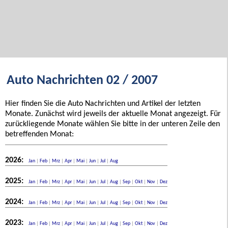
Auto Nachrichten 02 / 2007
Hier finden Sie die Auto Nachrichten und Artikel der letzten
Monate. Zunächst wird jeweils der aktuelle Monat angezeigt. Für
zurückliegende Monate wählen Sie bitte in der unteren Zeile den
betreffenden Monat:
2026:
Jan
|
Feb
|
Mrz
|
Apr
|
Mai
|
Jun
|
Jul
|
Aug
2025:
Jan
|
Feb
|
Mrz
|
Apr
|
Mai
|
Jun
|
Jul
|
Aug
|
Sep
|
Okt
|
Nov
|
Dez
2024:
Jan
|
Feb
|
Mrz
|
Apr
|
Mai
|
Jun
|
Jul
|
Aug
|
Sep
|
Okt
|
Nov
|
Dez
2023:
Jan
|
Feb
|
Mrz
|
Apr
|
Mai
|
Jun
|
Jul
|
Aug
|
Sep
|
Okt
|
Nov
|
Dez