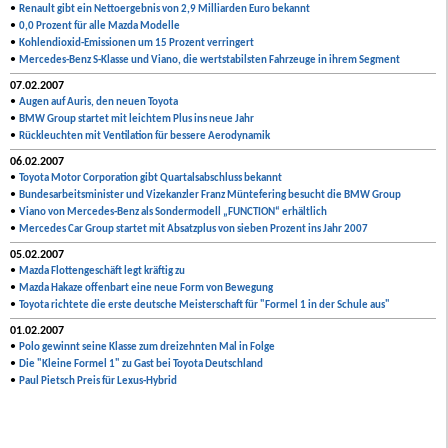
•
Renault gibt ein Nettoergebnis von 2,9 Milliarden Euro bekannt
•
0,0 Prozent für alle Mazda Modelle
•
Kohlendioxid-Emissionen um 15 Prozent verringert
•
Mercedes-Benz S-Klasse und Viano, die wertstabilsten Fahrzeuge in ihrem Segment
07.02.2007
•
Augen auf Auris, den neuen Toyota
•
BMW Group startet mit leichtem Plus ins neue Jahr
•
Rückleuchten mit Ventilation für bessere Aerodynamik
06.02.2007
•
Toyota Motor Corporation gibt Quartalsabschluss bekannt
•
Bundesarbeitsminister und Vizekanzler Franz Müntefering besucht die BMW Group
•
Viano von Mercedes-Benz als Sondermodell „FUNCTION“ erhältlich
•
Mercedes Car Group startet mit Absatzplus von sieben Prozent ins Jahr 2007
05.02.2007
•
Mazda Flottengeschäft legt kräftig zu
•
Mazda Hakaze offenbart eine neue Form von Bewegung
•
Toyota richtete die erste deutsche Meisterschaft für "Formel 1 in der Schule aus"
01.02.2007
•
Polo gewinnt seine Klasse zum dreizehnten Mal in Folge
•
Die "Kleine Formel 1" zu Gast bei Toyota Deutschland
•
Paul Pietsch Preis für Lexus-Hybrid