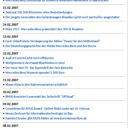
•
Mercedes-Benz Omnibusse für umweltschonenden Nahverkehr in Saarbrücken
15.02.2007
•
Zweimal 100.000 Kilometer ohne Beanstandungen
•
Die jüngste Generation des Geländewagen-Klassikers jetzt noch wertvoller ausgestattet
14.02.2007
•
März 1957: Mercedes-Benz präsentiert den 300 SL Roadster
13.02.2007
•
Ford: Unbefristete Verlängerung der Aktion "Power für den Mittelstand"
•
Die Entstehungsgeschichte der Marke Mercedes-Benz und des Sterns
12.02.2007
•
Audi A3 und A4 jetzt noch effizienter
•
Weltpremiere des Passat BlueMotion in Genf
•
Der neue Yaris TS - das Topmodell der Yaris Baureihe
•
Mercedes-Benz Museum spendet 5.000 Euro
11.02.2007
•
Nissan Atlas in drei Kabinenvarianten erhältlich
10.02.2007
•
BMW dominiert Leserwahl der Zeitschrift "Off Road"
09.02.2007
•
Countdown für AYGO Award - Online-Wahl endet am 16. Februar
•
Neues Zentrum für Informationstechnologie im Bau
•
DaimlerChrysler gibt EADS-Aktien an Investorenkonsortium ab
08.02.2007