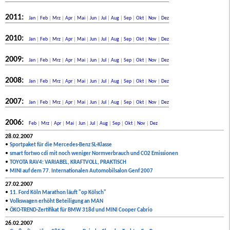
2011:
Jan
|
Feb
|
Mrz
|
Apr
|
Mai
|
Jun
|
Jul
|
Aug
|
Sep
|
Okt
|
Nov
|
Dez
2010:
Jan
|
Feb
|
Mrz
|
Apr
|
Mai
|
Jun
|
Jul
|
Aug
|
Sep
|
Okt
|
Nov
|
Dez
2009:
Jan
|
Feb
|
Mrz
|
Apr
|
Mai
|
Jun
|
Jul
|
Aug
|
Sep
|
Okt
|
Nov
|
Dez
2008:
Jan
|
Feb
|
Mrz
|
Apr
|
Mai
|
Jun
|
Jul
|
Aug
|
Sep
|
Okt
|
Nov
|
Dez
2007:
Jan
|
Feb
|
Mrz
|
Apr
|
Mai
|
Jun
|
Jul
|
Aug
|
Sep
|
Okt
|
Nov
|
Dez
2006:
Feb
|
Mrz
|
Apr
|
Mai
|
Jun
|
Jul
|
Aug
|
Sep
|
Okt
|
Nov
|
Dez
28.02.2007
•
Sportpaket für die Mercedes-Benz SL-Klasse
•
smart fortwo cdi mit noch weniger Normverbrauch und CO2 Emissionen
•
TOYOTA RAV4: VARIABEL, KRAFTVOLL, PRAKTISCH
•
MINI auf dem 77. Internationalen Automobilsalon Genf 2007
27.02.2007
•
11. Ford Köln Marathon läuft "op Kölsch"
•
Volkswagen erhöht Beteiligung an MAN
•
ÖKO-TREND-Zertifikat für BMW 318d und MINI Cooper Cabrio
26.02.2007