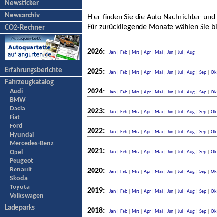
Newsticker
Newsarchiv
Hier finden Sie die Auto Nachrichten und
Für zurückliegende Monate wählen Sie bi
CO2-Rechner
2026:
Jan
|
Feb
|
Mrz
|
Apr
|
Mai
|
Jun
|
Jul
|
Aug
Erfahrungsberichte
2025:
Jan
|
Feb
|
Mrz
|
Apr
|
Mai
|
Jun
|
Jul
|
Aug
|
Sep
|
Ok
Fahrzeugkatalog
Audi
2024:
Jan
|
Feb
|
Mrz
|
Apr
|
Mai
|
Jun
|
Jul
|
Aug
|
Sep
|
Ok
BMW
Dacia
2023:
Jan
|
Feb
|
Mrz
|
Apr
|
Mai
|
Jun
|
Jul
|
Aug
|
Sep
|
Ok
Fiat
Ford
2022:
Jan
|
Feb
|
Mrz
|
Apr
|
Mai
|
Jun
|
Jul
|
Aug
|
Sep
|
Ok
Hyundai
Mercedes-Benz
2021:
Opel
Jan
|
Feb
|
Mrz
|
Apr
|
Mai
|
Jun
|
Jul
|
Aug
|
Sep
|
Ok
Peugeot
Renault
2020:
Jan
|
Feb
|
Mrz
|
Apr
|
Mai
|
Jun
|
Jul
|
Aug
|
Sep
|
Ok
Skoda
Toyota
2019:
Jan
|
Feb
|
Mrz
|
Apr
|
Mai
|
Jun
|
Jul
|
Aug
|
Sep
|
Ok
Volkswagen
Ladeparks
2018:
Jan
|
Feb
|
Mrz
|
Apr
|
Mai
|
Jun
|
Jul
|
Aug
|
Sep
|
Ok