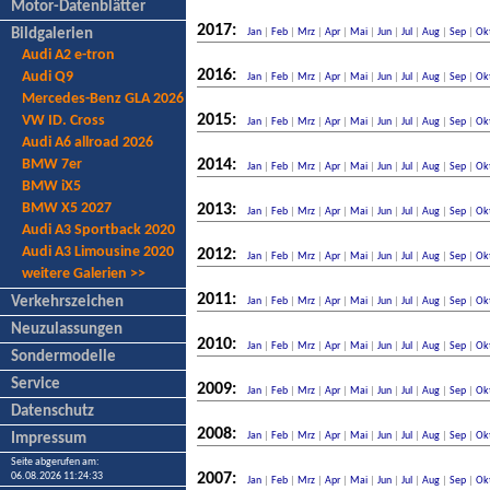
Motor-Datenblätter
2017:
Bildgalerien
Jan
|
Feb
|
Mrz
|
Apr
|
Mai
|
Jun
|
Jul
|
Aug
|
Sep
|
Ok
Audi A2 e-tron
2016:
Audi Q9
Jan
|
Feb
|
Mrz
|
Apr
|
Mai
|
Jun
|
Jul
|
Aug
|
Sep
|
Ok
Mercedes-Benz GLA 2026
2015:
VW ID. Cross
Jan
|
Feb
|
Mrz
|
Apr
|
Mai
|
Jun
|
Jul
|
Aug
|
Sep
|
Ok
Audi A6 allroad 2026
BMW 7er
2014:
Jan
|
Feb
|
Mrz
|
Apr
|
Mai
|
Jun
|
Jul
|
Aug
|
Sep
|
Ok
BMW iX5
BMW X5 2027
2013:
Jan
|
Feb
|
Mrz
|
Apr
|
Mai
|
Jun
|
Jul
|
Aug
|
Sep
|
Ok
Audi A3 Sportback 2020
Audi A3 Limousine 2020
2012:
Jan
|
Feb
|
Mrz
|
Apr
|
Mai
|
Jun
|
Jul
|
Aug
|
Sep
|
Ok
weitere Galerien >>
2011:
Verkehrszeichen
Jan
|
Feb
|
Mrz
|
Apr
|
Mai
|
Jun
|
Jul
|
Aug
|
Sep
|
Ok
Neuzulassungen
2010:
Jan
|
Feb
|
Mrz
|
Apr
|
Mai
|
Jun
|
Jul
|
Aug
|
Sep
|
Ok
Sondermodelle
Service
2009:
Jan
|
Feb
|
Mrz
|
Apr
|
Mai
|
Jun
|
Jul
|
Aug
|
Sep
|
Ok
Datenschutz
2008:
Jan
|
Feb
|
Mrz
|
Apr
|
Mai
|
Jun
|
Jul
|
Aug
|
Sep
|
Ok
Impressum
Seite abgerufen am:
06.08.2026 11:24:33
2007:
Jan
|
Feb
|
Mrz
|
Apr
|
Mai
|
Jun
|
Jul
|
Aug
|
Sep
|
Ok