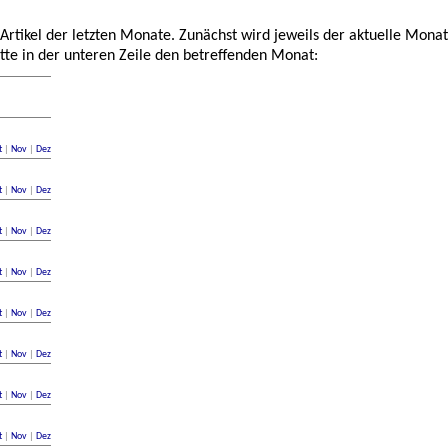
 Artikel der letzten Monate. Zunächst wird jeweils der aktuelle Monat
tte in der unteren Zeile den betreffenden Monat:
t
|
Nov
|
Dez
t
|
Nov
|
Dez
t
|
Nov
|
Dez
t
|
Nov
|
Dez
t
|
Nov
|
Dez
t
|
Nov
|
Dez
t
|
Nov
|
Dez
t
|
Nov
|
Dez