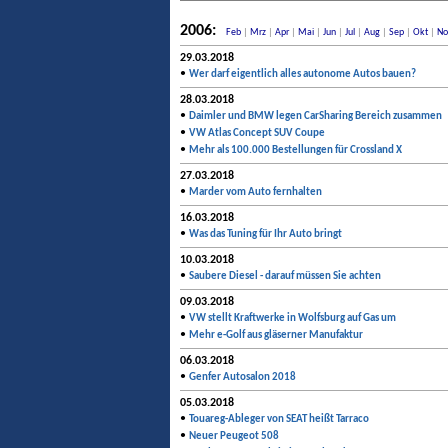
2006:
Feb
|
Mrz
|
Apr
|
Mai
|
Jun
|
Jul
|
Aug
|
Sep
|
Okt
|
No
29.03.2018
•
Wer darf eigentlich alles autonome Autos bauen?
28.03.2018
•
Daimler und BMW legen CarSharing Bereich zusammen
•
VW Atlas Concept SUV Coupe
•
Mehr als 100.000 Bestellungen für Crossland X
27.03.2018
•
Marder vom Auto fernhalten
16.03.2018
•
Was das Tuning für Ihr Auto bringt
10.03.2018
•
Saubere Diesel - darauf müssen Sie achten
09.03.2018
•
VW stellt Kraftwerke in Wolfsburg auf Gas um
•
Mehr e-Golf aus gläserner Manufaktur
06.03.2018
•
Genfer Autosalon 2018
05.03.2018
•
Touareg-Ableger von SEAT heißt Tarraco
•
Neuer Peugeot 508