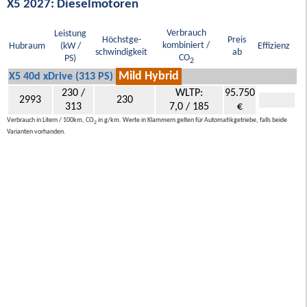
X5 2027: Dieselmotoren
Verbrauch
Leistung
Höchstge-
Preis
kombiniert /
Hubraum
(kW /
Effizienz
schwindigkeit
ab
CO
PS)
2
Mild Hybrid
X5 40d xDrive (313 PS)
230 /
WLTP:
95.750
2993
230
313
7,0 / 185
€
Verbrauch in Litern / 100km, CO
in g/km. Werte in Klammern gelten für Automatikgetriebe, falls beide
2
Varianten vorhanden.