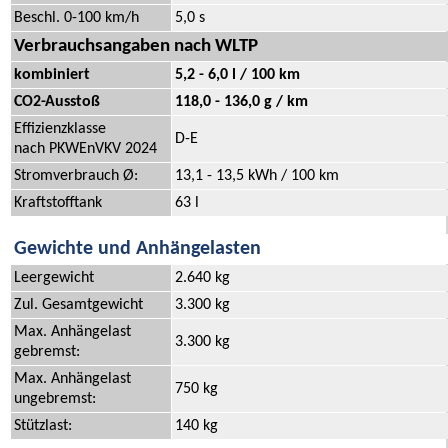
Beschl. 0-100 km/h
5,0 s
Verbrauchsangaben nach WLTP
kombiniert
5,2 - 6,0 l / 100 km
CO2-Ausstoß
118,0 - 136,0 g / km
Effizienzklasse
D-E
nach PKWEnVKV 2024
Stromverbrauch Ø:
13,1 - 13,5 kWh / 100 km
Kraftstofftank
63 l
Gewichte und Anhängelasten
Leergewicht
2.640 kg
Zul. Gesamtgewicht
3.300 kg
Max. Anhängelast
3.300 kg
gebremst:
Max. Anhängelast
750 kg
ungebremst:
Stützlast:
140 kg