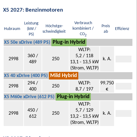
X5 2027: Benzinmotoren
Verbrauch
Leistung
Höchstge-
Preis
kombiniert /
Hubraum
(kW /
Effizienz
schwindigkeit
ab
CO
PS)
2
Plug-in Hybrid
X5 50e xDrive (489 PS)
WLTP:
360 /
5,2 / 118
2998
250
k. A.
489
13,1 - 13,5 kW
(Strom, WLTP)
Mild Hybrid
X5 40 xDrive (400 PS)
294 /
WLTP:
99.750
2998
250
400
8,7 / 197
€
Plug-in Hybrid
X5 M60e xDrive (612 PS)
WLTP:
450 /
5,7 / 129
2998
250
k. A.
612
13,2 - 13,5 kW
(Strom, WLTP)