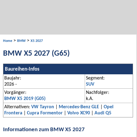
>
>
Home
BMW
X5 2027
BMW X5 2027 (G65)
Baureihen-Infos
Baujahr:
Segment:
2026 -
SUV
Vorgänger:
Nachfolger:
BMW X5 2019 (G05)
k.A.
Alternativen:
VW Tayron
|
Mercedes-Benz GLE
|
Opel
Frontera
|
Cupra Formentor
|
Volvo XC90
|
Audi Q5
Informationen zum BMW X5 2027