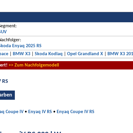
Segment:
SUV
Nachfolger:
Skoda Enyaq 2025 RS
pace
|
BMW X3
|
Skoda Kodiaq
|
Opel Grandland X
|
BMW X3 20
iert!
>> Zum Nachfolgemodell
V RS
arben
aq Coupe iV
•
Enyaq iV RS
•
Enyaq Coupe iV RS