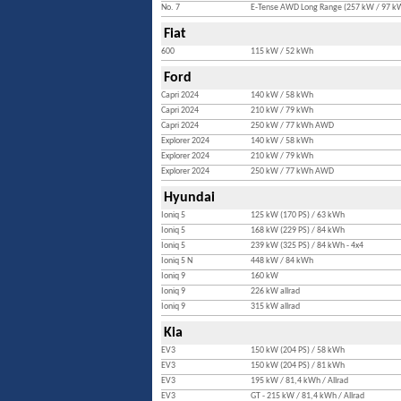
No. 7
E-Tense AWD Long Range (257 kW / 97 k
Fiat
600
115 kW / 52 kWh
Ford
Capri 2024
140 kW / 58 kWh
Capri 2024
210 kW / 79 kWh
Capri 2024
250 kW / 77 kWh AWD
Explorer 2024
140 kW / 58 kWh
Explorer 2024
210 kW / 79 kWh
Explorer 2024
250 kW / 77 kWh AWD
Hyundai
Ioniq 5
125 kW (170 PS) / 63 kWh
Ioniq 5
168 kW (229 PS) / 84 kWh
Ioniq 5
239 kW (325 PS) / 84 kWh - 4x4
Ioniq 5 N
448 kW / 84 kWh
Ioniq 9
160 kW
Ioniq 9
226 kW allrad
Ioniq 9
315 kW allrad
Kia
EV3
150 kW (204 PS) / 58 kWh
EV3
150 kW (204 PS) / 81 kWh
EV3
195 kW / 81,4 kWh / Allrad
EV3
GT - 215 kW / 81,4 kWh / Allrad