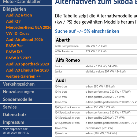
Alternativen zum Skoda 
Motor-Datenblätter
Bildgalerien
Audi A2 e-tron
Die Tabelle zeigt die Alternativmodelle
Audi Q9
(kw / PS) des gewählten Modells herum l
Mercedes-Benz GLA 2026
Suche auf +/- 5% einschränken
VW ID. Cross
Audi A6 allroad 2026
Abarth
BMW 7er
600e Competizione
207 kW / 51 kWh
BMW iX5
600e Tourismo
174 kW / 51 kWh
BMW X5 2027
Alfa Romeo
Audi A3 Sportback 2020
Junior
elettrica 115 kW / 54 kWh
Audi A3 Limousine 2020
Junior
elettrica veloce 207 kW / 54 kWh
weitere Galerien >>
Audi
Verkehrszeichen
Q4 e-tron
e-tron 150 kW / 59 kWh
Neuzulassungen
Q4 e-tron
e-tron performance 210 kW / 77 kWh
Q4 e-tron
e-tron quattro 220 kW / 77 kWh
Sondermodelle
Q4 e-tron
e-tron quattro performance 250 kW / 77 
Service
Q4 Sportback e-tron
e-tron 150 kW / 59 kWh
Q4 Sportback e-tron
e-tron performance 210 kW / 77 kWh
Datenschutz
Q4 Sportback e-tron
e-tron quattro 220 kW / 77 kWh
Impressum
Q4 Sportback e-tron
e-tron quattro performance 250 kW / 77 
Q6 e-tron
performance (225 kW)
Seite abgerufen am:
08.08.2026 10:34:56
Q6 e-tron
e-tron (185 kW / 76 kWh)