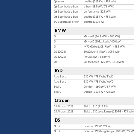
Q6 e-tron
quattro (315 kW / 95 kWh)
Q6 Sportback e-tron
e-tron (185 kW / 76 kWh)
Q6 Sportback e-tron
performance (225 kW)
Q6 Sportback e-tron
quattro (315 kW / 95 kWh)
SQ6 Sportback e-tron
quattro (360 kW)
BMW
iX
xDrive45 (94,8 kWh / 300 kW)
iX
xDrive60 (109,1 kWh / 400 kW)
iX
M70 xDrive (108,9 kWh / 485 kW)
iX3 (2026)
50 xDrive (345 kW / 109 kWh)
iX3 (2026)
40 (235 kW / 83 kWh)
iX5
iX5 60 xDrive (425 kW / 141 kWh)
BYD
Atto 3 evo
230 kW / 75 kWh / FWD
Atto 3 evo
330 kW / 75 kWh / AWD
Seal U
Comfort - 160 kW / 87 kWh
Seal U
Design - 160 kW / 72 kWh
Citroen
C5 Aircross 2025
Elektro 210 (213 PS)
C5 Aircross 2025
Elektro 230 Long Range (230 PS / 97 kWh)
DS
No. 7
E-Tense FWD (169 kW)
No. 7
E-Tense FWD Long Range (180 kW / 97 k