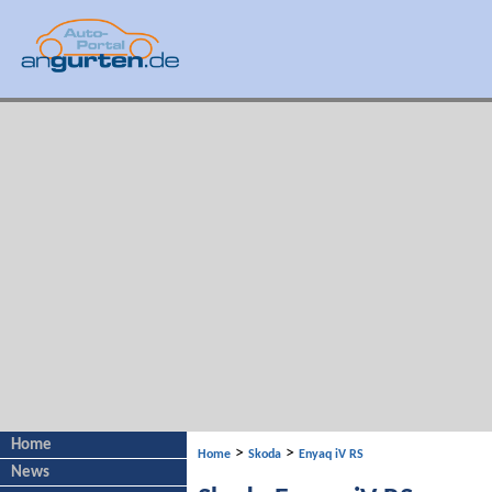
Home
>
>
Home
Skoda
Enyaq iV RS
News