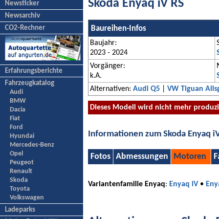
Skoda Enyaq iV RS
Newsticker
Newsarchiv
CO2-Rechner
Baureihen-Infos
Baujahr:
2023 - 2024
Vorgänger:
Erfahrungsberichte
k.A.
Fahrzeugkatalog
Alternativen:
Audi Q5
|
VW Tiguan Alls
Audi
BMW
Dieses Modell wird nicht mehr produz
Dacia
Fiat
Ford
Informationen zum Skoda Enyaq i
Hyundai
Mercedes-Benz
Opel
Fotos
Abmessungen
Motoren
F
Peugeot
Renault
Skoda
Variantenfamilie Enyaq
:
Enyaq iV
•
Eny
Toyota
Volkswagen
Ladeparks