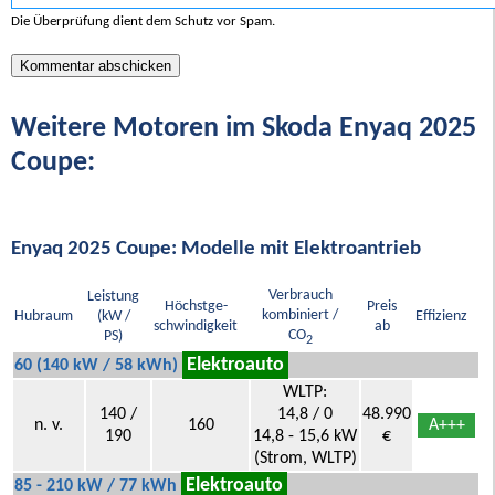
Die Überprüfung dient dem Schutz vor Spam.
Weitere Motoren im Skoda Enyaq 2025
Coupe:
Enyaq 2025 Coupe: Modelle mit Elektroantrieb
Verbrauch
Leistung
Höchstge-
Preis
kombiniert /
Hubraum
(kW /
Effizienz
schwindigkeit
ab
CO
PS)
2
Elektroauto
60 (140 kW / 58 kWh)
WLTP:
140 /
14,8 / 0
48.990
n. v.
160
A+++
190
14,8 - 15,6 kW
€
(Strom, WLTP)
Elektroauto
85 - 210 kW / 77 kWh