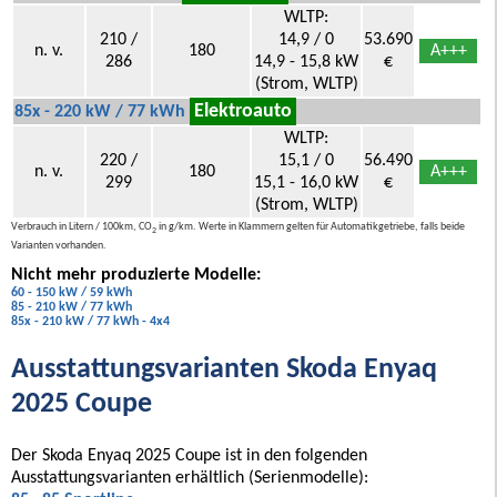
WLTP:
210 /
14,9 / 0
53.690
n. v.
180
A+++
286
14,9 - 15,8 kW
€
(Strom, WLTP)
Elektroauto
85x - 220 kW / 77 kWh
WLTP:
220 /
15,1 / 0
56.490
n. v.
180
A+++
299
15,1 - 16,0 kW
€
(Strom, WLTP)
Verbrauch in Litern / 100km, CO
in g/km. Werte in Klammern gelten für Automatikgetriebe, falls beide
2
Varianten vorhanden.
Nicht mehr produzierte Modelle:
60 - 150 kW / 59 kWh
85 - 210 kW / 77 kWh
85x - 210 kW / 77 kWh - 4x4
Ausstattungsvarianten Skoda Enyaq
2025 Coupe
Der Skoda Enyaq 2025 Coupe ist in den folgenden
Ausstattungsvarianten erhältlich (Serienmodelle):