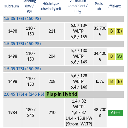
Verbrauch
Leistung
Höchstge-
Preis
kombiniert /
Hubraum
(kW /
Effizienz
schwindigkeit
ab
CO
PS)
2
1.5 35 TFSI (150 PS)
6,0 / 139
110 /
33.700
1498
211
WLTP:
B
(B)
150
€
6,8 / 155
1.5 35 TFSI (150 PS)
5,7 / 130
110 /
34.400
1498
204
WLTP:
B
(A)
150
€
6,6 / 149
1.5 35 TFSI (150 PS)
5,6 / 128
110 /
1498
208
WLTP:
k. A.
B
(B)
150
6,4 / 146
Plug-in Hybrid
2.0 45 TFSI e (245 PS)
1,4 / 32
WLTP:
180 /
48.700
1984
210
1,6 / 37
A+++
245
€
14,4 - 15,8 kW
(Strom, WLTP)