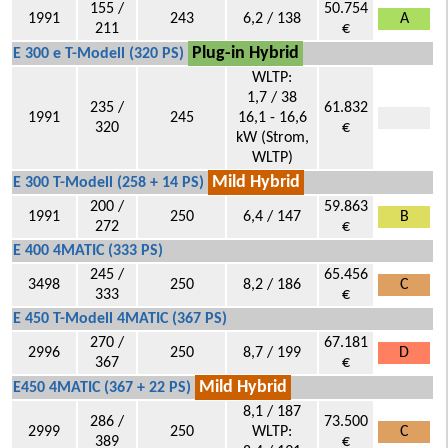
155 /
50.754
1991
243
6,2 / 138
A
211
€
Plug-in Hybrid
E 300 e T-Modell (320 PS)
WLTP:
1,7 / 38
235 /
61.832
1991
245
16,1 - 16,6
320
€
kW (Strom,
WLTP)
Mild Hybrid
E 300 T-Modell (258 + 14 PS)
200 /
59.863
1991
250
6,4 / 147
B
272
€
E 400 4MATIC (333 PS)
245 /
65.456
3498
250
8,2 / 186
C
333
€
E 450 T-Modell 4MATIC (367 PS)
270 /
67.181
2996
250
8,7 / 199
D
367
€
Mild Hybrid
E450 4MATIC (367 + 22 PS)
8,1 / 187
286 /
73.500
2999
250
WLTP:
C
389
€