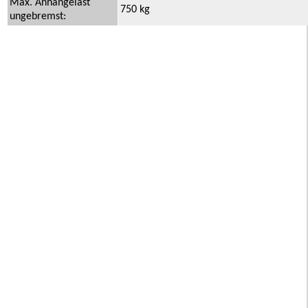
Max. Anhängelast
750 kg
ungebremst: