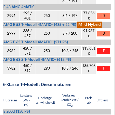
8,4 / 191
E 43 AMG 4MATIC
295 /
77.856
2996
250
8,6 / 197
D
401
€
Mild Hybrid
AMG E 53 T-Modell 4MATIC+ (435 + 22 PS)
336 /
91.987
2999
250
8,7 / 200
D
457
€
AMG E 63 T-Modell 4MATIC+ (571 PS)
420 /
113.651
3982
250
10,8 / 246
F
571
€
AMG E 63 S T-Modell 4MATIC+ (612 PS)
450 /
135.708
3982
290
10,8 / 246
F
612
€
E-Klasse T-Modell: Dieselmotoren
Verbrauch
Leistung
Höchstge-
Preis
kombiniert /
Hubraum
(kW /
Effizienz
schwindigkeit
ab
CO
PS)
2
E 200d (150 PS)