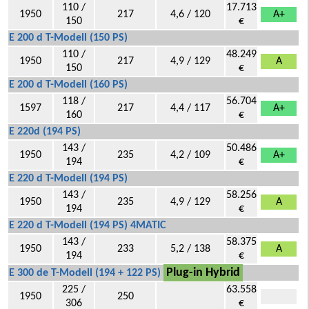
110 /
17.713
1950
217
4,6 / 120
A+
150
€
E 200 d T-Modell (150 PS)
110 /
48.249
1950
217
4,9 / 129
A
150
€
E 200 d T-Modell (160 PS)
118 /
56.704
1597
217
4,4 / 117
A+
160
€
E 220d (194 PS)
143 /
50.486
1950
235
4,2 / 109
A+
194
€
E 220 d T-Modell (194 PS)
143 /
58.256
1950
235
4,9 / 129
A
194
€
E 220 d T-Modell (194 PS) 4MATIC
143 /
58.375
1950
233
5,2 / 138
A
194
€
Plug-in Hybrid
E 300 de T-Modell (194 + 122 PS)
225 /
63.558
1950
250
306
€