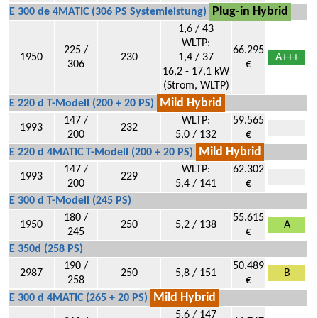
Plug-in Hybrid
E 300 de 4MATIC (306 PS Systemleistung)
1,6 / 43
WLTP:
225 /
66.295
1950
230
1,4 / 37
A+++
306
€
16,2 - 17,1 kW
(Strom, WLTP)
Mild Hybrid
E 220 d T-Modell (200 + 20 PS)
147 /
WLTP:
59.565
1993
232
200
5,0 / 132
€
Mild Hybrid
E 220 d 4MATIC T-Modell (200 + 20 PS)
147 /
WLTP:
62.302
1993
229
200
5,4 / 141
€
E 300 d T-Modell (245 PS)
180 /
55.615
1950
250
5,2 / 138
A
245
€
E 350d (258 PS)
190 /
50.489
2987
250
5,8 / 151
B
258
€
Mild Hybrid
E 300 d 4MATIC (265 + 20 PS)
5,6 / 147