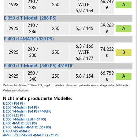
210 /
66.747
1993
250
WLTP:
A
285
€
5,9 / 154
E 350 d T-Modell (286 PS)
210 /
59.262
2925
250
5,5 / 145
A
286
€
E 400 d 4MATIC (330 PS)
6,3 / 166
243 /
74.232
2925
250
WLTP:
B
330
€
6,8 / 177
E 400 d T-Modell (340 PS) 4MATIC
250 /
66.759
2925
250
5,8 / 154
A
340
€
Verbrauch in Litern / 100km, CO
in g/km. Werte in Klammern gelten für Automatikgetriebe, falls beide
2
Varianten vorhanden.
Nicht mehr produzierte Modelle:
E 200 (184 PS)
E 200 T-Modell (184 PS)
E 200 T-Modell (184 PS) 4MATIC
E 250 (211 PS)
E 300 T-Modell (258 + 14 PS)
E 400 4MATIC (333 PS)
E 450 T-Modell 4MATIC (367 PS)
E 43 AMG 4MATIC
AMG E 63 T-Modell 4MATIC+ (571 PS)