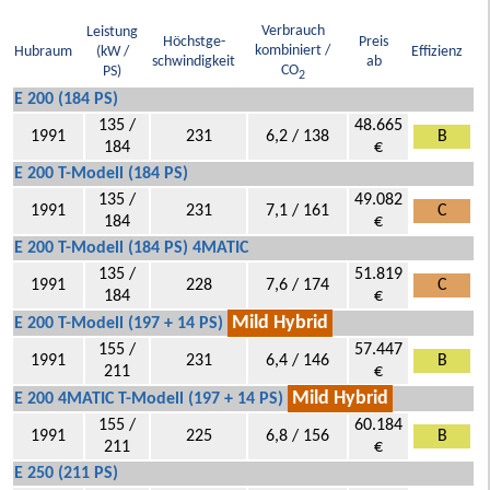
Verbrauch
Leistung
Höchstge-
Preis
kombiniert /
Hubraum
(kW /
Effizienz
schwindigkeit
ab
CO
PS)
2
E 200 (184 PS)
135 /
48.665
1991
231
6,2 / 138
B
184
€
E 200 T-Modell (184 PS)
135 /
49.082
1991
231
7,1 / 161
C
184
€
E 200 T-Modell (184 PS) 4MATIC
135 /
51.819
1991
228
7,6 / 174
C
184
€
Mild Hybrid
E 200 T-Modell (197 + 14 PS)
155 /
57.447
1991
231
6,4 / 146
B
211
€
Mild Hybrid
E 200 4MATIC T-Modell (197 + 14 PS)
155 /
60.184
1991
225
6,8 / 156
B
211
€
E 250 (211 PS)