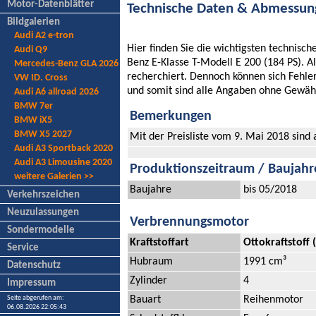
Motor-Datenblätter
Technische Daten & Abmessu
Bildgalerien
Audi A2 e-tron
Hier finden Sie die wichtigsten technis
Audi Q9
Benz E-Klasse T-Modell E 200 (184 PS). 
Mercedes-Benz GLA 2026
recherchiert. Dennoch können sich Fehl
VW ID. Cross
und somit sind alle Angaben ohne Gewäh
Audi A6 allroad 2026
BMW 7er
Bemerkungen
BMW iX5
BMW X5 2027
Mit der Preisliste vom 9. Mai 2018 sind
Audi A3 Sportback 2020
Audi A3 Limousine 2020
Produktionszeitraum / Baujahr
weitere Galerien >>
Baujahre
bis 05/2018
Verkehrszeichen
Neuzulassungen
Verbrennungsmotor
Sondermodelle
Kraftstoffart
Ottokraftstoff
Service
Hubraum
1991 cm³
Datenschutz
Zylinder
4
Impressum
Bauart
Reihenmotor
Seite abgerufen am:
06.08.2026 22:05:43