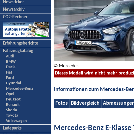
Newsticker
Newsarchiv
CO2-Rechner
Erfahrungsberichte
Fahrzeugkatalog
Audi
BMW
© Mercedes
Dacia
Fiat
Dieses Modell wird nicht mehr produz
Ford
Hyundai
Mercedes-Benz
Informationen zum Mercedes-Benz
Opel
Peugeot
Fotos
Bildvergleich
Abmessunge
Renault
Skoda
Toyota
Volkswagen
Mercedes-Benz E-Klasse 
Ladeparks