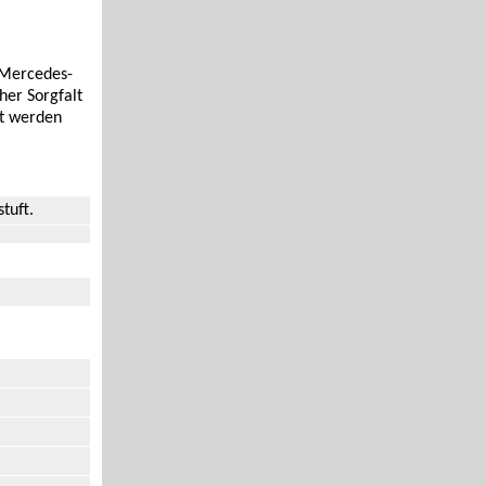
 Mercedes-
her Sorgfalt
rt werden
tuft.