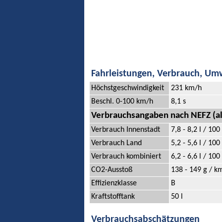
Fahrleistungen, Verbrauch, Um
Höchstgeschwindigkeit
231 km/h
Beschl. 0-100 km/h
8,1 s
Verbrauchsangaben nach NEFZ (al
Verbrauch Innenstadt
7,8 - 8,2 l / 10
Verbrauch Land
5,2 - 5,6 l / 10
Verbrauch kombiniert
6,2 - 6,6 l / 10
CO2-Ausstoß
138 - 149 g / k
Effizienzklasse
B
Kraftstofftank
50 l
Verbrauchsabschätzungen