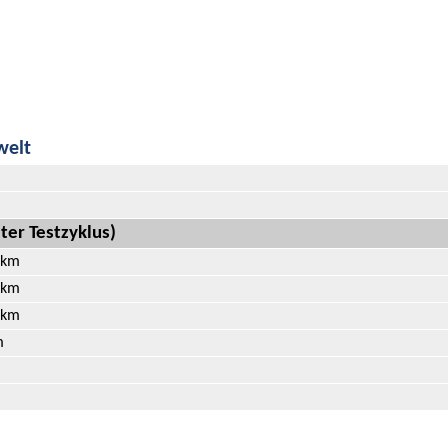
welt
ter Testzyklus)
0 km
0 km
0 km
m