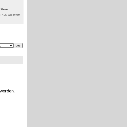
 Steuer,
e: 45%. Alle Werte
 worden.