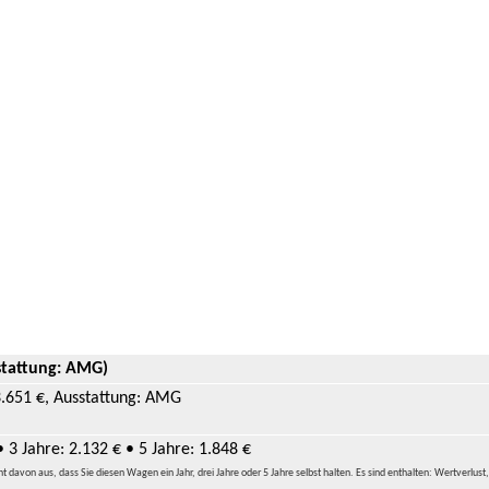
stattung: AMG)
3.651 €, Ausstattung: AMG
• 3 Jahre: 2.132 € • 5 Jahre: 1.848 €
davon aus, dass Sie diesen Wagen ein Jahr, drei Jahre oder 5 Jahre selbst halten. Es sind enthalten: Wertverlust,