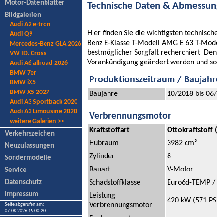
Motor-Datenblätter
Technische Daten & Abmessu
Bildgalerien
Audi A2 e-tron
Hier finden Sie die wichtigsten technis
Audi Q9
Benz E-Klasse T-Modell AMG E 63 T-Mode
Mercedes-Benz GLA 2026
bestmöglicher Sorgfalt recherchiert. De
VW ID. Cross
Vorankündigung geändert werden und so
Audi A6 allroad 2026
BMW 7er
Produktionszeitraum / Baujahr
BMW iX5
BMW X5 2027
Baujahre
10/2018 bis 06
Audi A3 Sportback 2020
Audi A3 Limousine 2020
Verbrennungsmotor
weitere Galerien >>
Kraftstoffart
Ottokraftstoff
Verkehrszeichen
Hubraum
3982 cm³
Neuzulassungen
Zylinder
8
Sondermodelle
Bauart
V-Motor
Service
Schadstoffklasse
Euro6d-TEMP /
Datenschutz
Impressum
Leistung
420 kW (571 PS
Verbrennungsmotor
Seite abgerufen am:
07.08.2026 16:00:20