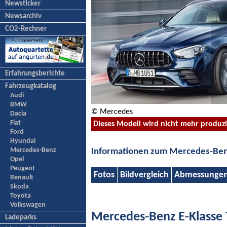
Newsticker
Newsarchiv
CO2-Rechner
Erfahrungsberichte
Fahrzeugkatalog
Audi
BMW
© Mercedes
Dacia
Fiat
Dieses Modell wird nicht mehr produz
Ford
Hyundai
Mercedes-Benz
Informationen zum Mercedes-Benz
Opel
Peugeot
Fotos
Bildvergleich
Abmessunge
Renault
Skoda
Toyota
Volkswagen
Mercedes-Benz E-Klasse
Ladeparks