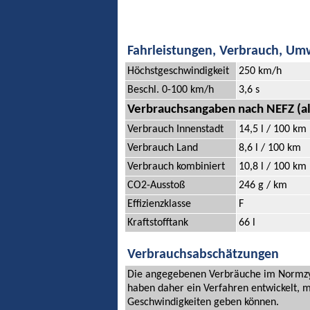
Fahrleistungen, Verbrauch, Um
Höchstgeschwindigkeit
250 km/h
Beschl. 0-100 km/h
3,6 s
Verbrauchsangaben nach NEFZ (al
Verbrauch Innenstadt
14,5 l / 100 km
Verbrauch Land
8,6 l / 100 km
Verbrauch kombiniert
10,8 l / 100 km
CO2-Ausstoß
246 g / km
Effizienzklasse
F
Kraftstofftank
66 l
Verbrauchsabschätzungen
Die angegebenen Verbräuche im Normzykl
haben daher ein Verfahren entwickelt, m
Geschwindigkeiten geben können.