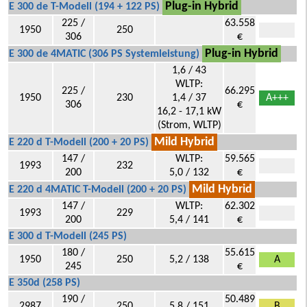
Plug-in Hybrid
E 300 de T-Modell (194 + 122 PS)
225 /
63.558
1950
250
306
€
Plug-in Hybrid
E 300 de 4MATIC (306 PS Systemleistung)
1,6 / 43
WLTP:
225 /
66.295
1950
230
1,4 / 37
A+++
306
€
16,2 - 17,1 kW
(Strom, WLTP)
Mild Hybrid
E 220 d T-Modell (200 + 20 PS)
147 /
WLTP:
59.565
1993
232
200
5,0 / 132
€
Mild Hybrid
E 220 d 4MATIC T-Modell (200 + 20 PS)
147 /
WLTP:
62.302
1993
229
200
5,4 / 141
€
E 300 d T-Modell (245 PS)
180 /
55.615
1950
250
5,2 / 138
A
245
€
E 350d (258 PS)
190 /
50.489
2987
250
5,8 / 151
B