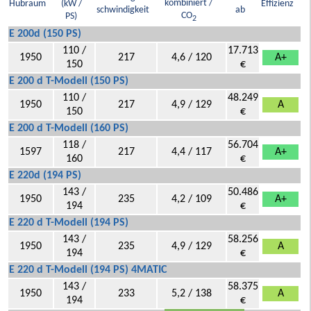
kombiniert /
Hubraum
(kW /
Effizienz
schwindigkeit
ab
CO
PS)
2
E 200d (150 PS)
110 /
17.713
1950
217
4,6 / 120
A+
150
€
E 200 d T-Modell (150 PS)
110 /
48.249
1950
217
4,9 / 129
A
150
€
E 200 d T-Modell (160 PS)
118 /
56.704
1597
217
4,4 / 117
A+
160
€
E 220d (194 PS)
143 /
50.486
1950
235
4,2 / 109
A+
194
€
E 220 d T-Modell (194 PS)
143 /
58.256
1950
235
4,9 / 129
A
194
€
E 220 d T-Modell (194 PS) 4MATIC
143 /
58.375
1950
233
5,2 / 138
A
194
€