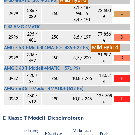
Mild Hybrid
E450 4MATIC (367 + 22 PS)
8,1 / 187
286 /
73.500
2999
250
WLTP:
C
389
€
8,4 / 191
E 43 AMG 4MATIC
295 /
77.856
2996
250
8,6 / 197
D
401
€
Mild Hybrid
AMG E 53 T-Modell 4MATIC+ (435 + 22 PS)
336 /
91.987
2999
250
8,7 / 200
D
457
€
AMG E 63 T-Modell 4MATIC+ (571 PS)
420 /
113.651
3982
250
10,8 / 246
F
571
€
AMG E 63 S T-Modell 4MATIC+ (612 PS)
450 /
135.708
3982
290
10,8 / 246
F
612
€
E-Klasse T-Modell: Dieselmotoren
Verbrauch
Leistung
Höchstge-
Preis