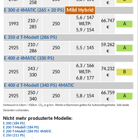
258
€
Mild Hybrid
E 300 d 4MATIC (265 + 20 PS)
5,6 / 147
210 /
66.747
1993
250
WLTP:
A
285
€
5,9 / 154
E 350 d T-Modell (286 PS)
210 /
59.262
2925
250
5,5 / 145
A
286
€
E 400 d 4MATIC (330 PS)
6,3 / 166
243 /
74.232
2925
250
WLTP:
B
330
€
6,8 / 177
E 400 d T-Modell (340 PS) 4MATIC
250 /
66.759
2925
250
5,8 / 154
A
340
€
Verbrauch in Litern / 100km, CO
in g/km. Werte in Klammern gelten für Automatikgetriebe, falls beide
2
Varianten vorhanden.
Nicht mehr produzierte Modelle:
E 200 (184 PS)
E 200 T-Modell (184 PS)
E 200 T-Modell (184 PS) 4MATIC
E 250 (211 PS)