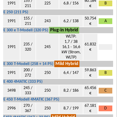
155 /
60.184
1991
225
6,8 / 156
B
211
€
E 250 (211 PS)
155 /
50.754
1991
243
6,2 / 138
A
211
€
Plug-in Hybrid
E 300 e T-Modell (320 PS)
WLTP:
1,7 / 38
235 /
61.832
1991
245
16,1 - 16,6
320
€
kW (Strom,
WLTP)
Mild Hybrid
E 300 T-Modell (258 + 14 PS)
200 /
59.863
1991
250
6,4 / 147
B
272
€
E 400 4MATIC (333 PS)
245 /
65.456
3498
250
8,2 / 186
C
333
€
E 450 T-Modell 4MATIC (367 PS)
270 /
67.181
2996
250
8,7 / 199
D
367
€