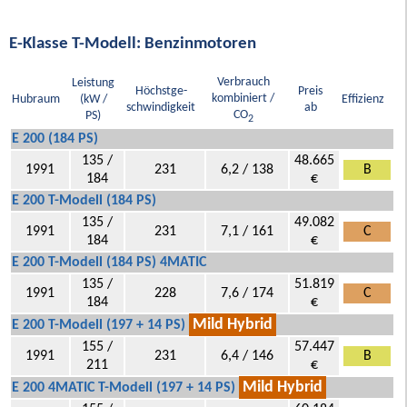
E-Klasse T-Modell: Benzinmotoren
Verbrauch
Leistung
Höchstge-
Preis
kombiniert /
Hubraum
(kW /
Effizienz
schwindigkeit
ab
CO
PS)
2
E 200 (184 PS)
135 /
48.665
1991
231
6,2 / 138
B
184
€
E 200 T-Modell (184 PS)
135 /
49.082
1991
231
7,1 / 161
C
184
€
E 200 T-Modell (184 PS) 4MATIC
135 /
51.819
1991
228
7,6 / 174
C
184
€
Mild Hybrid
E 200 T-Modell (197 + 14 PS)
155 /
57.447
1991
231
6,4 / 146
B
211
€
Mild Hybrid
E 200 4MATIC T-Modell (197 + 14 PS)