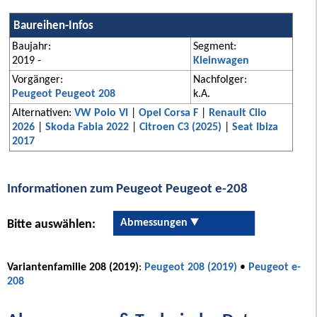
Baureihen-Infos
Baujahr:
Segment:
2019 -
Kleinwagen
Vorgänger:
Nachfolger:
Peugeot Peugeot 208
k.A.
Alternativen:
VW Polo VI
|
Opel Corsa F
|
Renault Clio
2026
|
Skoda Fabia 2022
|
Citroen C3 (2025)
|
Seat Ibiza
2017
Informationen zum Peugeot Peugeot e-208
Abmessungen
Bitte auswählen:
Variantenfamilie 208 (2019)
:
Peugeot 208 (2019)
•
Peugeot e-
208