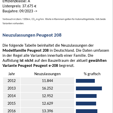
Effizienzklasse: A
Listenpreis: 37.675 €
Baujahre: 09/2023 ->
Verbrauch in Litern / 100km, CO
in g/km. Werte in Klammern gelten für Automatikgetriebe, falls beide
2
Varianten vorhanden.
Neuzulassungen Peugeot 208
Die folgende Tabelle beinhaltet die Neuzulassungen der
Modellfamilie Peugeot 208
in Deutschland. Die Daten umfassen
in der Regel alle Varianten innerhalb einer Familie. Die
Auflistung
ist nicht
auf den Bauzeitraum der aktuell
gewählten
Variante Peugeot Peugeot e-208
begrenzt.
Jahr
Neuzulassungen
% grafisch
2012
11.844
2013
16.252
2014
12.952
2015
12.629
2016
13.396