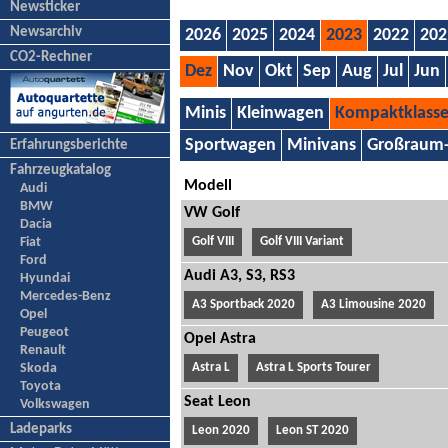
Newsticker
Newsarchiv
2026
2025
2024
2023
2022
202
CO2-Rechner
Dez
Nov
Okt
Sep
Aug
Jul
Jun
Minis
Kleinwagen
Kompaktklass
Sportwagen
Minivans
Großraum
Erfahrungsberichte
Fahrzeugkatalog
Modell
Audi
BMW
VW Golf
Dacia
Fiat
Golf VIII
Golf VIII Variant
Ford
Audi A3, S3, RS3
Hyundai
Mercedes-Benz
A3 Sportback 2020
A3 Limousine 2020
Opel
Peugeot
Opel Astra
Renault
Skoda
Astra L
Astra L Sports Tourer
Toyota
Seat Leon
Volkswagen
Ladeparks
Leon 2020
Leon ST 2020