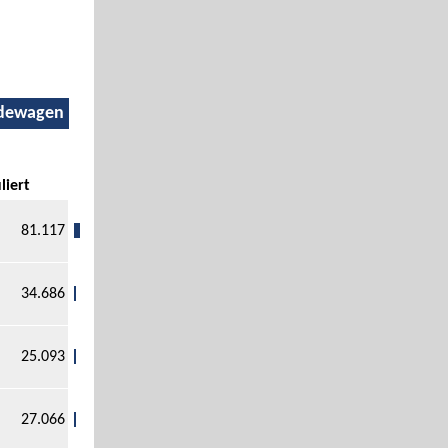
dewagen
liert
81.117
34.686
25.093
27.066