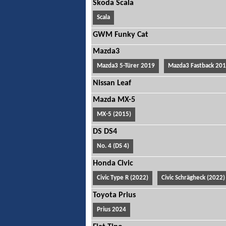
Skoda Scala
Scala
GWM Funky Cat
Mazda3
Mazda3 5-Türer 2019
Mazda3 Fastback 20
Nissan Leaf
Mazda MX-5
MX-5 (2015)
DS DS4
No. 4 (DS 4)
Honda Civic
Civic Type R (2022)
Civic Schrägheck (2022)
Toyota Prius
Prius 2024