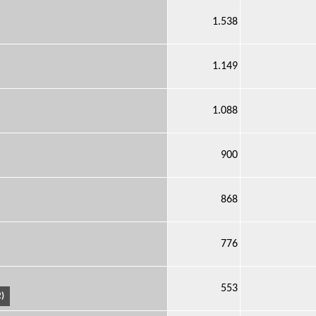
1.538
1.149
1.088
900
868
776
553
)