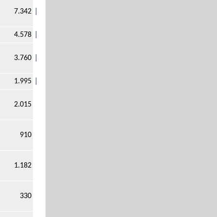
7.342
4.578
3.760
1.995
2.015
910
1.182
330