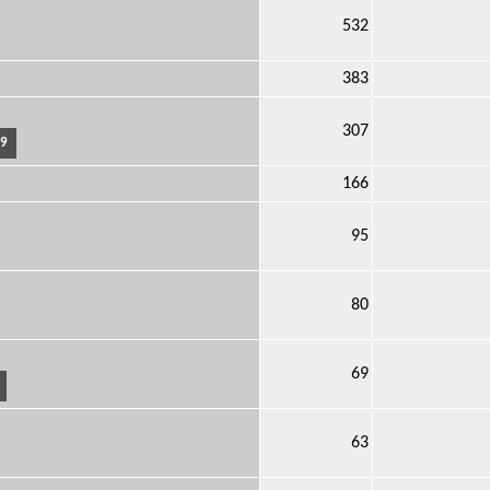
532
383
307
19
166
95
80
69
63