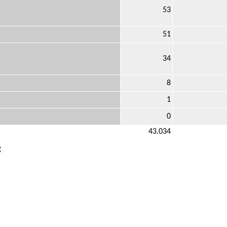
53
51
34
8
1
0
43.034
g