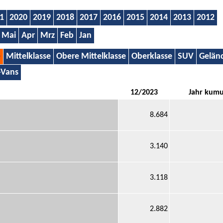
1
2020
2019
2018
2017
2016
2015
2014
2013
2012
Mai
Apr
Mrz
Feb
Jan
e
Mittelklasse
Obere Mittelklasse
Oberklasse
SUV
Gelän
-Vans
12/2023
Jahr kumu
8.684
3.140
3.118
2.882