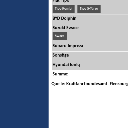
Fiat Tipo
Tipo Kombi
Tipo 5-Türer
BYD Dolphin
Suzuki Swace
Swace
Subaru Impreza
Sonstige
Hyundai Ioniq
Summe:
Quelle: Kraftfahrtbundesamt, Flensbur