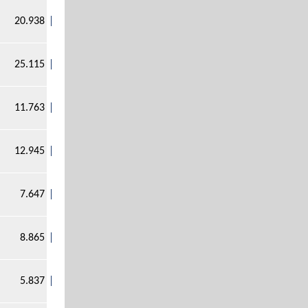
20.938
25.115
11.763
12.945
7.647
8.865
5.837