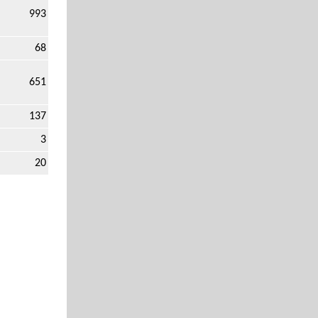
993
68
651
137
3
20