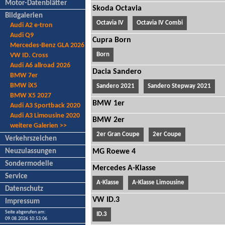
Motor-Datenblätter
Skoda Octavia
Bildgalerien
Octavia IV
Octavia IV Combi
Audi A2 e-tron
Audi Q9
Cupra Born
Mercedes-Benz GLA 2026
Born
VW ID. Cross
Audi A6 allroad 2026
Dacia Sandero
BMW 7er
BMW iX5
Sandero 2021
Sandero Stepway 2021
BMW X5 2027
BMW 1er
Audi A3 Sportback 2020
Audi A3 Limousine 2020
BMW 2er
weitere Galerien >>
2er Gran Coupe
2er Coupe
Verkehrszeichen
Neuzulassungen
MG Roewe 4
Sondermodelle
Mercedes A-Klasse
Service
A-Klasse
A-Klasse Limousine
Datenschutz
VW ID.3
Impressum
Seite abgerufen am:
ID.3
09.08.2026 10:53:06