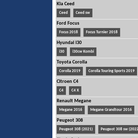
Kia Ceed
Ceed
Ceed sw
Ford Focus
Focus 2018
Focus Turnier 2018
Hyundai i30
i30
i30cw Kombi
Toyota Corolla
Corolla 2019
Corolla Touring Sports 2019
Citroen C4
C4
C4 X
Renault Megane
Megane 2016
Megane Grandtour 2016
Peugeot 308
Peugeot 308 (2021)
Peugeot 308 sw (2022