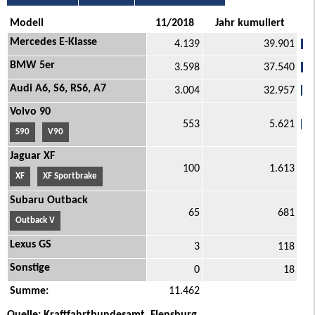
Modell
11/2018
Jahr kumuliert
Mercedes E-Klasse
4.139
39.901
BMW 5er
3.598
37.540
Audi A6, S6, RS6, A7
3.004
32.957
Volvo 90
553
5.621
S90
V90
Jaguar XF
100
1.613
XF
XF Sportbrake
Subaru Outback
65
681
Outback V
Lexus GS
3
118
Sonstige
0
18
Summe:
11.462