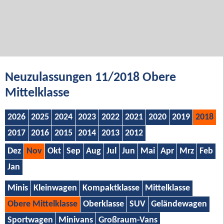
Neuzulassungen 11/2018 Obere
Mittelklasse
2026
2025
2024
2023
2022
2021
2020
2019
2018
2017
2016
2015
2014
2013
2012
Dez
Nov
Okt
Sep
Aug
Jul
Jun
Mai
Apr
Mrz
Feb
Jan
Minis
Kleinwagen
Kompaktklasse
Mittelklasse
Obere Mittelklasse
Oberklasse
SUV
Geländewagen
Sportwagen
Minivans
Großraum-Vans