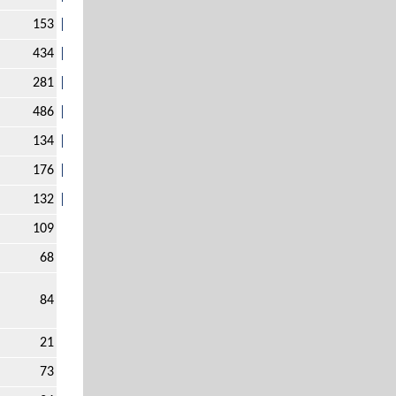
153
434
281
486
134
176
132
109
68
84
21
73