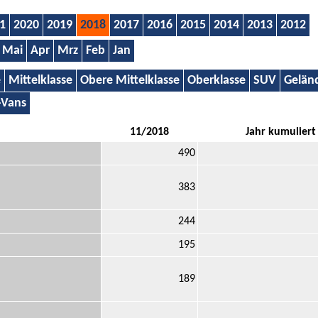
1
2020
2019
2018
2017
2016
2015
2014
2013
2012
Mai
Apr
Mrz
Feb
Jan
e
Mittelklasse
Obere Mittelklasse
Oberklasse
SUV
Gelän
-Vans
11/2018
Jahr kumuliert
490
383
244
195
189