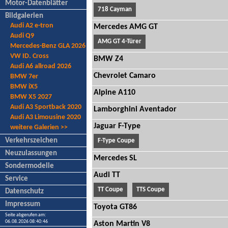
Motor-Datenblätter
718 Cayman
Bildgalerien
Audi A2 e-tron
Mercedes AMG GT
Audi Q9
AMG GT 4-Türer
Mercedes-Benz GLA 2026
VW ID. Cross
BMW Z4
Audi A6 allroad 2026
Chevrolet Camaro
BMW 7er
BMW iX5
Alpine A110
BMW X5 2027
Audi A3 Sportback 2020
Lamborghini Aventador
Audi A3 Limousine 2020
Jaguar F-Type
weitere Galerien >>
Verkehrszeichen
F-Type Coupe
Neuzulassungen
Mercedes SL
Sondermodelle
Audi TT
Service
TT Coupe
TTS Coupe
Datenschutz
Impressum
Toyota GT86
Seite abgerufen am:
06.08.2026 08:40:46
Aston Martin V8