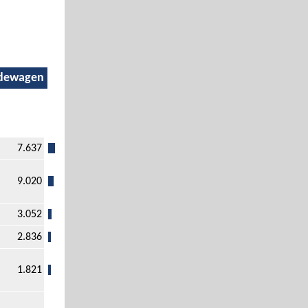
dewagen
7.637
9.020
3.052
2.836
1.821