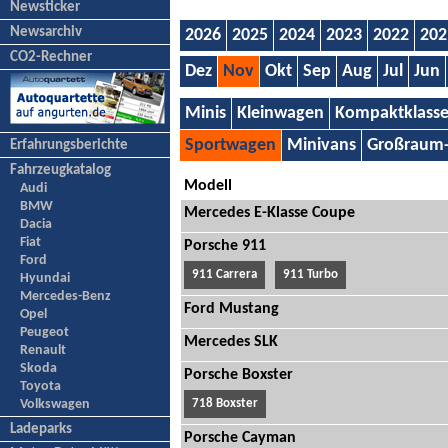
Newsticker
Newsarchiv
2026
2025
2024
2023
2022
202
CO2-Rechner
Dez
Nov
Okt
Sep
Aug
Jul
Jun
Minis
Kleinwagen
Kompaktklass
Sportwagen
Minivans
Großraum
Erfahrungsberichte
Fahrzeugkatalog
Modell
Audi
BMW
Mercedes E-Klasse Coupe
Dacia
Fiat
Porsche 911
Ford
911 Carrera
911 Turbo
Hyundai
Mercedes-Benz
Ford Mustang
Opel
Peugeot
Mercedes SLK
Renault
Skoda
Porsche Boxster
Toyota
Volkswagen
718 Boxster
Ladeparks
Porsche Cayman