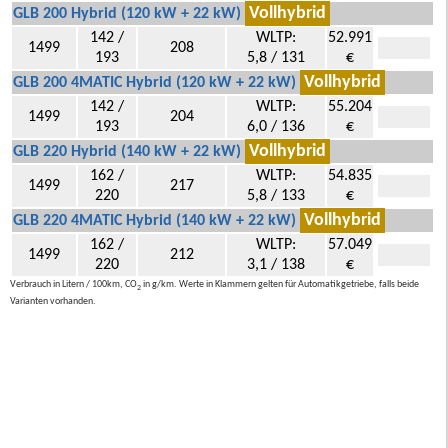
Vollhybrid
GLB 200 Hybrid (120 kW + 22 kW)
142 /
WLTP:
52.991
1499
208
193
5,8 / 131
€
Vollhybrid
GLB 200 4MATIC Hybrid (120 kW + 22 kW)
142 /
WLTP:
55.204
1499
204
193
6,0 / 136
€
Vollhybrid
GLB 220 Hybrid (140 kW + 22 kW)
162 /
WLTP:
54.835
1499
217
220
5,8 / 133
€
Vollhybrid
GLB 220 4MATIC Hybrid (140 kW + 22 kW)
162 /
WLTP:
57.049
1499
212
220
3,1 / 138
€
Verbrauch in Litern / 100km, CO
in g/km. Werte in Klammern gelten für Automatikgetriebe, falls beide
2
Varianten vorhanden.