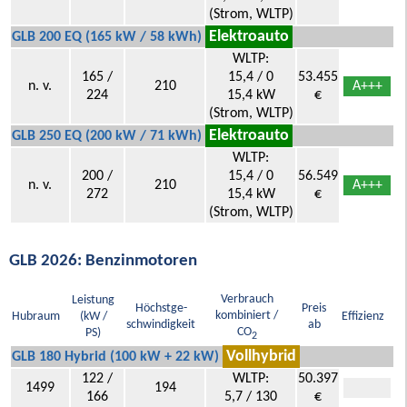
(Strom, WLTP)
Elektroauto
GLB 200 EQ (165 kW / 58 kWh)
WLTP:
165 /
15,4 / 0
53.455
n. v.
210
A+++
224
15,4 kW
€
(Strom, WLTP)
Elektroauto
GLB 250 EQ (200 kW / 71 kWh)
WLTP:
200 /
15,4 / 0
56.549
n. v.
210
A+++
272
15,4 kW
€
(Strom, WLTP)
GLB 2026: Benzinmotoren
Verbrauch
Leistung
Höchstge-
Preis
kombiniert /
Hubraum
(kW /
Effizienz
schwindigkeit
ab
CO
PS)
2
Vollhybrid
GLB 180 Hybrid (100 kW + 22 kW)
122 /
WLTP:
50.397
1499
194
166
5,7 / 130
€