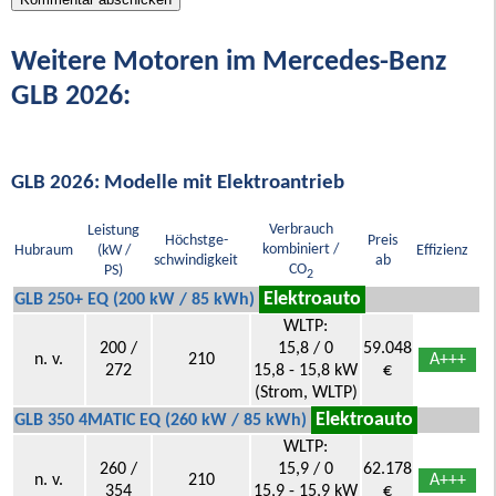
Weitere Motoren im Mercedes-Benz
GLB 2026:
GLB 2026: Modelle mit Elektroantrieb
Verbrauch
Leistung
Höchstge-
Preis
kombiniert /
Hubraum
(kW /
Effizienz
schwindigkeit
ab
CO
PS)
2
Elektroauto
GLB 250+ EQ (200 kW / 85 kWh)
WLTP:
200 /
15,8 / 0
59.048
n. v.
210
A+++
272
15,8 - 15,8 kW
€
(Strom, WLTP)
Elektroauto
GLB 350 4MATIC EQ (260 kW / 85 kWh)
WLTP:
260 /
15,9 / 0
62.178
n. v.
210
A+++
354
15,9 - 15,9 kW
€