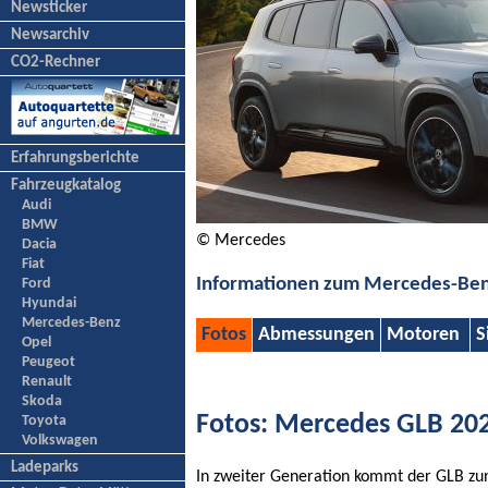
Newsticker
Newsarchiv
CO2-Rechner
Erfahrungsberichte
Fahrzeugkatalog
Audi
BMW
© Mercedes
Dacia
Fiat
Informationen zum Mercedes-Be
Ford
Hyundai
Mercedes-Benz
Fotos
Abmessungen
Motoren
S
Opel
Peugeot
Renault
Skoda
Fotos: Mercedes GLB 20
Toyota
Volkswagen
Ladeparks
In zweiter Generation kommt der GLB zun