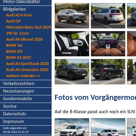
Motor-Datenblätter
Bildgalerien
Audi A2 e-tron
Audi Q9
Mercedes-Benz GLA 2026
VW ID. Cross
Audi A6 allroad 2026
BMW 7er
BMW iX5
BMW X5 2027
Audi A3 Sportback 2020
Audi A3 Limousine 2020
weitere Galerien >>
Verkehrszeichen
Neuzulassungen
Fotos vom Vorgängermod
Sondermodelle
Service
Auf die B-Klasse passt auch noch ein SU
Datenschutz
Impressum
Seite abgerufen am:
08.08.2026 10:32:24