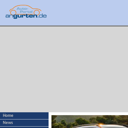
Home
News