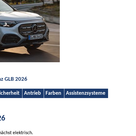
nz GLB 2026
icherheit
Antrieb
Farben
Assistenzsysteme
26
ächst elektrisch.