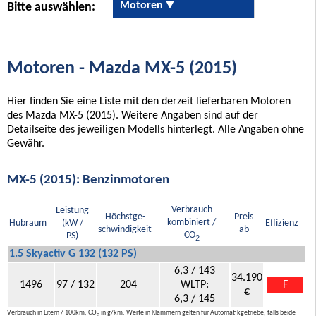
Motoren
Bitte auswählen:
Motoren - Mazda MX-5 (2015)
Hier finden Sie eine Liste mit den derzeit lieferbaren Motoren
des Mazda MX-5 (2015). Weitere Angaben sind auf der
Detailseite des jeweiligen Modells hinterlegt. Alle Angaben ohne
Gewähr.
MX-5 (2015): Benzinmotoren
Verbrauch
Leistung
Höchstge-
Preis
kombiniert /
Hubraum
(kW /
Effizienz
schwindigkeit
ab
CO
PS)
2
1.5 Skyactiv G 132 (132 PS)
6,3 / 143
34.190
1496
97 / 132
204
WLTP:
F
€
6,3 / 145
Verbrauch in Litern / 100km, CO
in g/km. Werte in Klammern gelten für Automatikgetriebe, falls beide
2