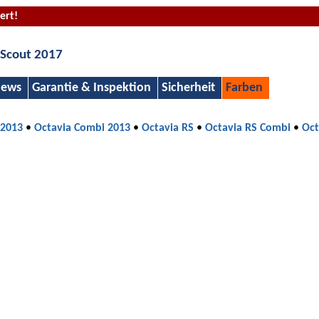
ert!
 Scout 2017
ews
Garantie & Inspektion
Sicherheit
Farben
 2013
•
Octavia Combi 2013
•
Octavia RS
•
Octavia RS Combi
•
Oct