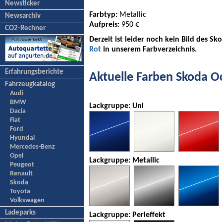
Newsticker
Farbtyp:
Metallic
Newsarchiv
Aufpreis:
950 €
CO2-Rechner
Derzeit ist leider noch kein Bild des S
Rot
in unserem Farbverzeichnis.
Erfahrungsberichte
Aktuelle Farben Skoda O
Fahrzeugkatalog
Audi
BMW
Lackgruppe: Uni
Dacia
Fiat
Ford
Hyundai
Mercedes-Benz
Opel
Lackgruppe: Metallic
Peugeot
Renault
Skoda
Toyota
Volkswagen
Ladeparks
Lackgruppe: Perleffekt