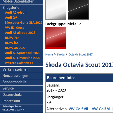
Motor-Datenblätter
Bildgalerien
Audi A2 e-tron
Audi Q9
Mercedes-Benz GLA 2026
Lackgruppe: Metallic
VW ID. Cross
Audi A6 allroad 2026
BMW 7er
BMW iX5
BMW X5 2027
Audi A3 Sportback 2020
>
>
Home
Skoda
Octavia Scout 2017
Audi A3 Limousine 2020
weitere Galerien >>
Skoda Octavia Scout 201
Verkehrszeichen
Neuzulassungen
Baureihen-Infos
Sondermodelle
Baujahr:
Service
2017 - 2020
Datenschutz
Vorgänger:
Impressum
k.A.
Seite abgerufen am:
Alternativen:
VW Golf VII
|
VW Golf VI
08.08.2026 04:00:49