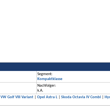
Segment:
Kompaktklasse
Nachfolger:
k.A.
|
VW Golf VIII Variant
|
Opel Astra L
|
Skoda Octavia IV Combi
|
Hy