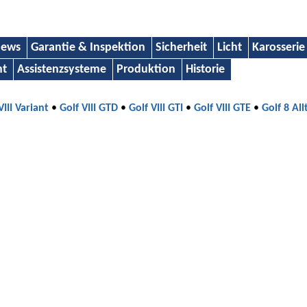
ews
Garantie & Inspektion
Sicherheit
Licht
Karosserie
nt
Assistenzsysteme
Produktion
Historie
VIII Variant
•
Golf VIII GTD
•
Golf VIII GTI
•
Golf VIII GTE
•
Golf 8 All