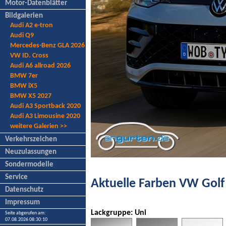
Motor-Datenblätter
Bildgalerien
Audi A2 e-tron
Audi Q9
Mercedes-Benz GLA 2026
VW ID. Cross
Audi A6 allroad 2026
BMW 7er
BMW iX5
BMW X5 2027
Audi A3 Sportback 2020
Audi A3 Limousine 2020
weitere Galerien >>
Verkehrszeichen
Neuzulassungen
Sondermodelle
Service
Aktuelle Farben VW Golf 
Datenschutz
Impressum
Lackgruppe: Uni
Seite abgerufen am:
07.08.2026 08:30:10