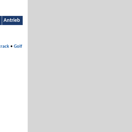
Antrieb
track
•
Golf