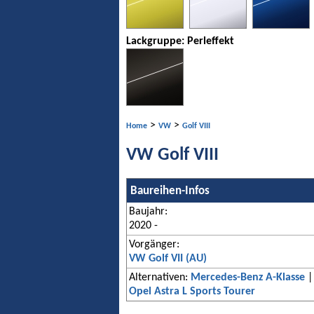
Lackgruppe: Perleffekt
>
>
Home
VW
Golf VIII
VW Golf VIII
Baureihen-Infos
Baujahr:
2020 -
Vorgänger:
VW Golf VII (AU)
Alternativen:
Mercedes-Benz A-Klasse
Opel Astra L Sports Tourer