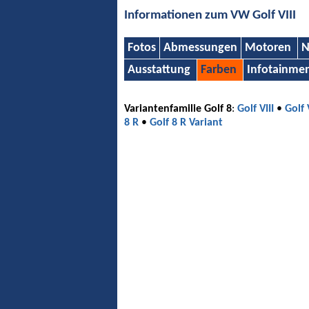
Informationen zum VW Golf VIII
Fotos
Abmessungen
Motoren
N
Ausstattung
Farben
Infotainme
Variantenfamilie Golf 8
:
Golf VIII
•
Golf 
8 R
•
Golf 8 R Variant