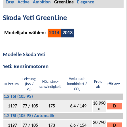
Easy
Active
Ambition
GreenLine
Elegance
Skoda Yeti GreenLine
Modelljahr wählen:
2014
2013
Modelle Skoda Yeti
Yeti: Benzinmotoren
Verbrauch
Leistung
Höchstge-
Preis
kombiniert /
Hubraum
(kW /
Effizienz
schwindigkeit
ab
CO
PS)
2
1.2 TSI (105 PS)
18.990
1197
77 / 105
175
6,4 / 149
D
€
1.2 TSI (105 PS) Automatik
20.790
1197
77 / 105
173
6,6 / 154
D