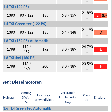
€
1.4 TSI (122 PS)
21.890
1390
90 / 122
185
6,8 / 159
E
(D)
€
1.4 TSI Green tec (122 PS)
21.190
1390
90 / 122
185
6,4 / 148
D
€
1.8 TSI (152 PS) Automatik
112 /
24.790
1798
192
8,0 / 189
E
152
€
1.8 TSI 4x4 (160 PS)
118 /
23.590
1798
200
8,0 / 189
F
160
€
Yeti: Dieselmotoren
Verbrauch
Leistung
Höchstge-
Preis
kombiniert /
Hubraum
(kW /
Effizienz
schwindigkeit
ab
CO
PS)
2
1.6 TDI Green tec Automatik