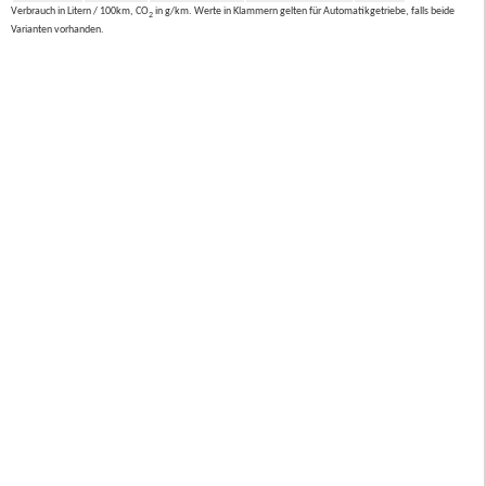
Verbrauch in Litern / 100km, CO
in g/km. Werte in Klammern gelten für Automatikgetriebe, falls beide
2
Varianten vorhanden.