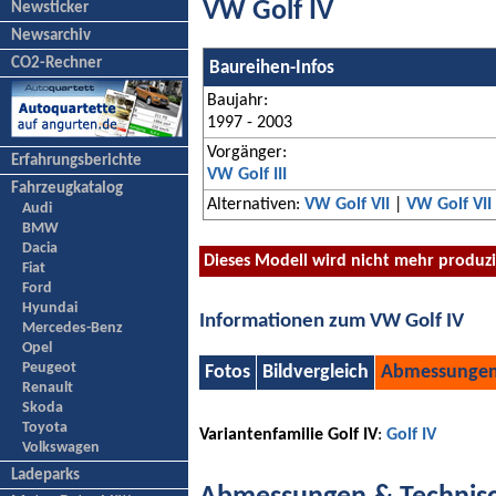
VW Golf IV
Newsticker
Newsarchiv
CO2-Rechner
Baureihen-Infos
Baujahr:
1997 - 2003
Vorgänger:
Erfahrungsberichte
VW Golf III
Fahrzeugkatalog
Alternativen:
VW Golf VII
|
VW Golf VII
Audi
BMW
Dacia
Dieses Modell wird nicht mehr produz
Fiat
Ford
Hyundai
Informationen zum VW Golf IV
Mercedes-Benz
Opel
Peugeot
Fotos
Bildvergleich
Abmessunge
Renault
Skoda
Toyota
Variantenfamilie Golf IV
:
Golf IV
Volkswagen
Ladeparks