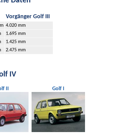
che Daten
Vorgänger Golf III
mm
4.020 mm
m
1.695 mm
m
1.425 mm
m
2.475 mm
lf IV
lf II
Golf I