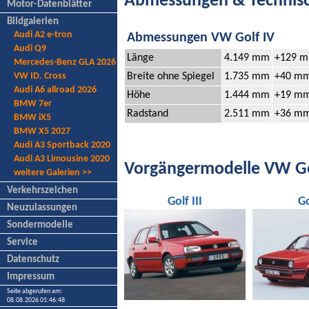
Abmessungen & Technis
Motor-Datenblätter
Bildgalerien
Audi A2 e-tron
Abmessungen VW Golf IV
Audi Q9
Länge
4.149 mm
+129 
Mercedes-Benz GLA 2026
Breite ohne Spiegel
1.735 mm
+40 m
VW ID. Cross
Audi A6 allroad 2026
Höhe
1.444 mm
+19 m
BMW 7er
Radstand
2.511 mm
+36 m
BMW iX5
BMW X5 2027
Audi A3 Sportback 2020
Audi A3 Limousine 2020
Vorgängermodelle VW Go
weitere Galerien >>
Verkehrszeichen
Golf III
Go
Neuzulassungen
Sondermodelle
Service
Datenschutz
Impressum
Seite abgerufen am:
08.08.2026 01:46:48