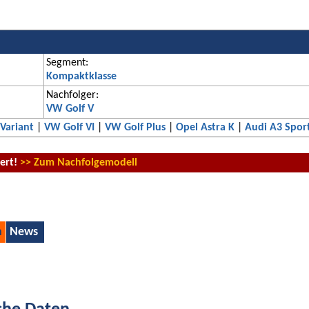
Segment:
Kompaktklasse
Nachfolger:
VW Golf V
 Variant
|
VW Golf VI
|
VW Golf Plus
|
Opel Astra K
|
Audi A3 Spor
iert!
>> Zum Nachfolgemodell
n
News