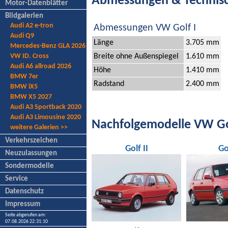
Abmessungen & Technis
Motor-Datenblätter
Bildgalerien
Audi A2 e-tron
Abmessungen VW Golf I
Audi Q9
Länge
3.705 mm
Mercedes-Benz GLA 2026
Breite ohne Außenspiegel
1.610 mm
VW ID. Cross
Audi A6 allroad 2026
Höhe
1.410 mm
BMW 7er
Radstand
2.400 mm
BMW iX5
BMW X5 2027
Audi A3 Sportback 2020
Audi A3 Limousine 2020
Nachfolgemodelle VW Go
weitere Galerien >>
Verkehrszeichen
Golf II
Gol
Neuzulassungen
Sondermodelle
Service
Datenschutz
Impressum
Seite abgerufen am:
07.08.2026 22:31:10