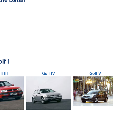
che Daten
lf I
f III
Golf IV
Golf V