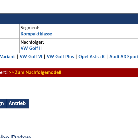
Segment:
Kompaktklasse
Nachfolger:
VW Golf II
 Variant
|
VW Golf VI
|
VW Golf Plus
|
Opel Astra K
|
Audi A3 Spor
iert!
>> Zum Nachfolgemodell
gn
Antrieb