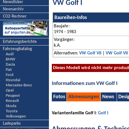
VW Golf I
Newsticker
Newsarchiv
CO2-Rechner
Baureihen-Infos
Baujahr:
1974 - 1983
Vorgänger:
Erfahrungsberichte
k.A.
Fahrzeugkatalog
Alternativen:
VW Golf VII
|
VW Golf VII
Audi
BMW
Dacia
Dieses Modell wird nicht mehr produz
Fiat
Ford
Hyundai
Informationen zum VW Golf I
Mercedes-Benz
Opel
Peugeot
Fotos
Abmessungen
News
Desi
Renault
Skoda
Toyota
Variantenfamilie Golf I
:
Golf I
Volkswagen
Ladeparks