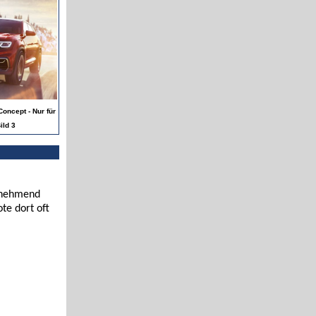
oncept - Nur für
ild 3
zunehmend
te dort oft