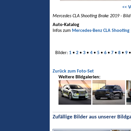
<< V
Mercedes CLA Shooting Brake 2019 - Bild
Auto-Katalog
Infos zum
Mercedes-Benz CLA Shooting
Bilder:
1
•
2
•
3
•
4
•
5
•
6
•
7
•
8
•
9
Zurück zum Foto-Set
Weitere Bildgalerien:
Zufällige Bilder aus unserer Bildga