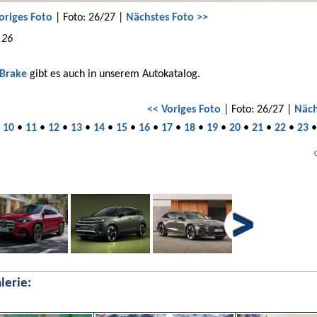
origes Foto
| Foto: 26/27 |
Nächstes Foto >>
 26
 Brake
gibt es auch in unserem Autokatalog.
<< Voriges Foto
| Foto: 26/27 |
Näch
•
10
•
11
•
12
•
13
•
14
•
15
•
16
•
17
•
18
•
19
•
20
•
21
•
22
•
23
lerie: