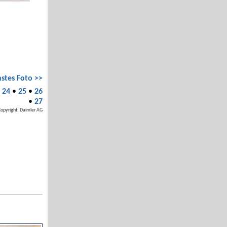
stes Foto >>
•
24
•
25
•
26
•
27
Copyright: Daimler AG