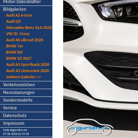
Motor-Datenblätter
Bildgalerien
Audi A2 e-tron
Audi Q9
Mercedes-Benz GLA 2026
VW ID. Cross
Audi A6 allroad 2026
BMW 7er
BMW iX5
BMW X5 2027
Audi A3 Sportback 2020
Audi A3 Limousine 2020
weitere Galerien >>
Verkehrszeichen
Neuzulassungen
Sondermodelle
Service
Datenschutz
Impressum
Seite abgerufen am:
07.08.2026 02:29:58