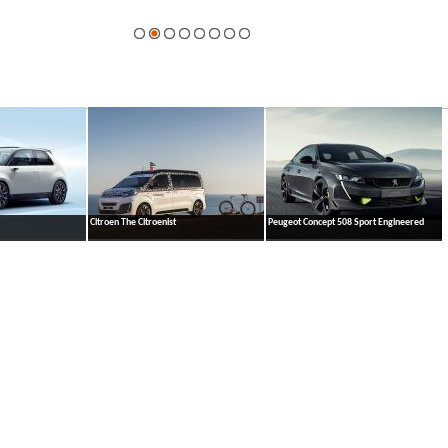
galerie
Citroen The Citroenist
Peugeot Concept 508 Sport Engineered