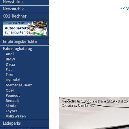
Newsticker
<< V
Newsarchiv
CO2-Rechner
Erfahrungsberichte
Fahrzeugkatalog
Audi
BMW
Dacia
Fiat
Ford
Hyundai
Mercedes-Benz
Opel
Peugeot
Renault
Skoda
Toyota
Volkswagen
Ladeparks