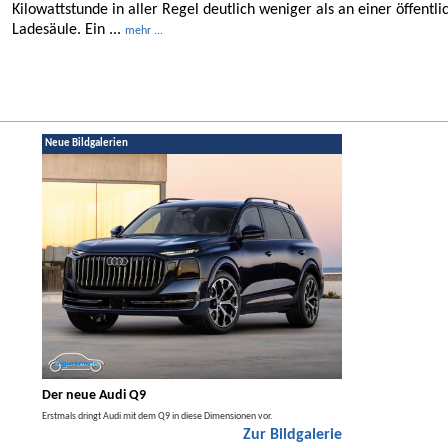
Kilowattstunde in aller Regel deutlich weniger als an einer öffentli
Ladesäule. Ein ...
mehr ...
Neue Bildgalerien
Der neue Audi Q9
Der neue Merced
t den
Erstmals dringt Audi mit dem Q9 in diese Dimensionen vor.
Der neue Mercedes GLA kom
Zur Bildgalerie
Hybrid.