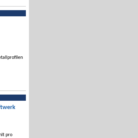
tallprofilen
ftwerk
hlt pro