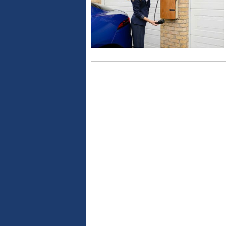
(2027, G65)
A2 e-tron concept leicht foliert
drittes Modell der „Neuen Klasse“. Die
Mit noch einmal deutlich weniger Tarnung als zuletzt hat Audi jetz
sbedürftig.
kommenden A2 e-tron gezeigt.