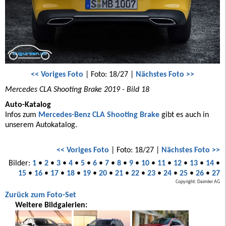
<< Voriges Foto
| Foto: 18/27 |
Nächstes Foto >>
Mercedes CLA Shooting Brake 2019 - Bild 18
Auto-Katalog
Infos zum
Mercedes-Benz CLA Shooting Brake
gibt es auch in
unserem Autokatalog.
<< Voriges Foto
| Foto: 18/27 |
Nächstes Foto >>
Bilder:
1
•
2
•
3
•
4
•
5
•
6
•
7
•
8
•
9
•
10
•
11
•
12
•
13
•
14
•
15
•
16
•
17
•
18
•
19
•
20
•
21
•
22
•
23
•
24
•
25
•
26
•
27
Copyright: Daimler AG
Zurück zum Foto-Set
Weitere Bildgalerien: