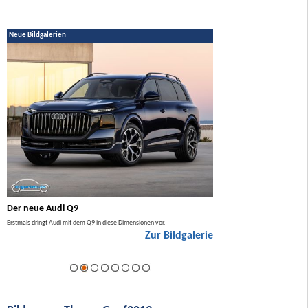
Neue Bildgalerien
Der neue Audi Q9
Der neue Mercedes GL
Erstmals dringt Audi mit dem Q9 in diese Dimensionen vor.
Der neue Mercedes GLA kommt zuers
Zur Bildgalerie
Hybrid.
ie