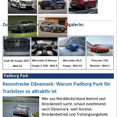
Zufällige Bilder aus unserer Bildgalerie:
Porsche 718
Mercedes E-Klasse
Mercedes GLC
Audi A5 Coupe 2017
Boxster - Bild 1
Coupe C 238 - Bild 5
Coupe - Bild 24
- Bild 10
Padborg Park
Rennstrecke Dänemark: Warum Padborg Park für
Trackdays so attraktiv ist
Wer aus Norddeutschland kommt und
Streckenzeit sucht, schaut zunehmend
nach Dänemark, weil Anreise,
Streckenbetrieb und Trainingsangebote