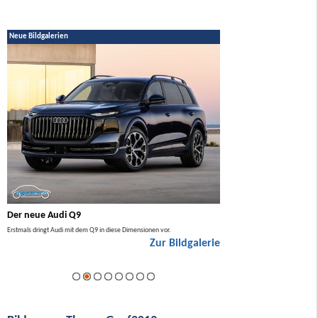
Neue Bildgalerien
Der neue Audi Q9
Der neue Mercedes GL
Erstmals dringt Audi mit dem Q9 in diese Dimensionen vor.
Der neue Mercedes GLA kommt zuers
Zur Bildgalerie
Hybrid.
ie