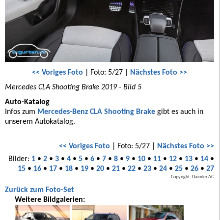
<< Voriges Foto
| Foto: 5/27 |
Nächstes Foto >>
Mercedes CLA Shooting Brake 2019 - Bild 5
Auto-Katalog
Infos zum
Mercedes-Benz CLA Shooting Brake
gibt es auch in
unserem Autokatalog.
<< Voriges Foto
| Foto: 5/27 |
Nächstes Foto >>
Bilder:
1
•
2
•
3
•
4
•
5
•
6
•
7
•
8
•
9
•
10
•
11
•
12
•
13
•
14
•
15
•
16
•
17
•
18
•
19
•
20
•
21
•
22
•
23
•
24
•
25
•
26
•
27
Copyright: Daimler AG
Zurück zum Foto-Set
Weitere Bildgalerien: