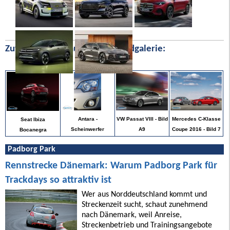
Zufällige Bilder aus unserer Bildgalerie:
Mercedes C-Klasse
Antara -
VW Passat VIII - Bild
Seat Ibiza
Coupe 2016 - Bild 7
Scheinwerfer
A9
Bocanegra
Padborg Park
Rennstrecke Dänemark: Warum Padborg Park für
Trackdays so attraktiv ist
Wer aus Norddeutschland kommt und
Streckenzeit sucht, schaut zunehmend
nach Dänemark, weil Anreise,
Streckenbetrieb und Trainingsangebote