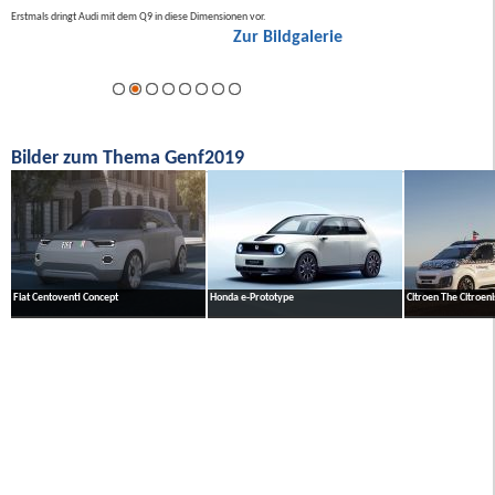
Erstmals dringt Audi mit dem Q9 in diese Dimensionen vor.
Der neue Mercedes GLA kommt zuers
Zur Bildgalerie
Hybrid.
ie
Bilder zum Thema Genf2019
Fiat Centoventi Concept
Honda e-Prototype
Citroen The Citroeni