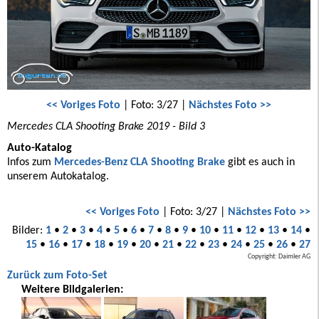
<< Voriges Foto
| Foto: 3/27 |
Nächstes Foto >>
Mercedes CLA Shooting Brake 2019 - Bild 3
Auto-Katalog
Infos zum
Mercedes-Benz CLA Shooting Brake
gibt es auch in
unserem Autokatalog.
<< Voriges Foto
| Foto: 3/27 |
Nächstes Foto >>
Bilder:
1
•
2
•
3
•
4
•
5
•
6
•
7
•
8
•
9
•
10
•
11
•
12
•
13
•
14
•
15
•
16
•
17
•
18
•
19
•
20
•
21
•
22
•
23
•
24
•
25
•
26
•
27
Copyright: Daimler AG
Zurück zum Foto-Set
Weitere Bildgalerien: