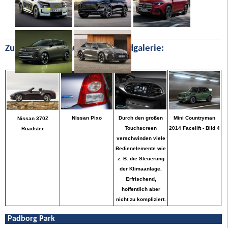
Zufällige Bilder aus unserer Bildgalerie:
Mini Countryman
Nissan Pixo
Durch den großen
Nissan 370Z
2014 Facelift - Bild 4
Touchscreen
Roadster
verschwinden viele
Bedienelemente wie
z. B. die Steuerung
der Klimaanlage.
Erfrischend,
hoffentlich aber
nicht zu kompliziert.
Padborg Park