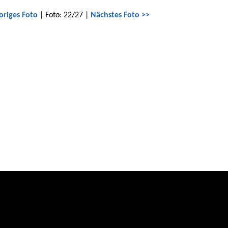
origes Foto
| Foto: 22/27 |
Nächstes Foto >>