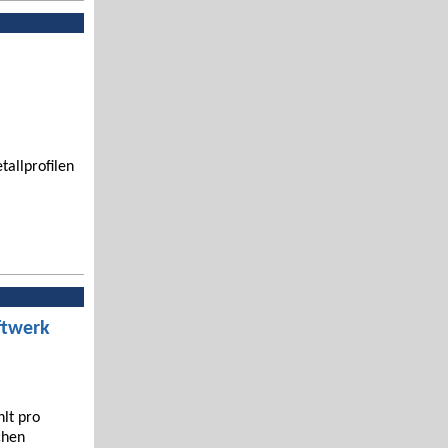
tallprofilen
ftwerk
hlt pro
chen