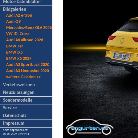
Motor-Datenblätter
Bildgalerien
Audi A2 e-tron
Audi Q9
Mercedes-Benz GLA 2026
VW ID. Cross
Audi A6 allroad 2026
BMW 7er
BMW iX5
BMW X5 2027
Audi A3 Sportback 2020
Audi A3 Limousine 2020
weitere Galerien >>
Verkehrszeichen
Neuzulassungen
Sondermodelle
Service
Datenschutz
Impressum
Seite abgerufen am:
07.08.2026 02:19:54