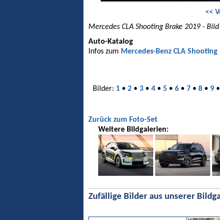
<< V
Mercedes CLA Shooting Brake 2019 - Bild
Auto-Katalog
Infos zum
Mercedes-Benz CLA Shooting
Bilder:
1
•
2
•
3
•
4
•
5
•
6
•
7
•
8
•
9
Zurück zum Foto-Set
Weitere Bildgalerien:
Zufällige Bilder aus unserer Bildga