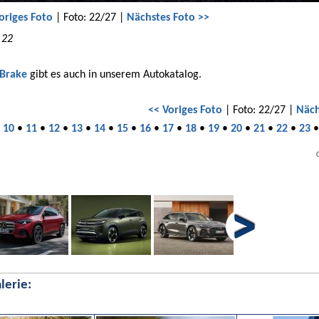
origes Foto
| Foto: 22/27 |
Nächstes Foto >>
 22
 Brake
gibt es auch in unserem Autokatalog.
<< Voriges Foto
| Foto: 22/27 |
Näch
•
10
•
11
•
12
•
13
•
14
•
15
•
16
•
17
•
18
•
19
•
20
•
21
•
22
•
23
lerie: