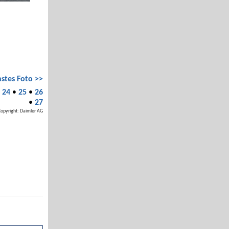
stes Foto >>
•
24
•
25
•
26
•
27
Copyright: Daimler AG