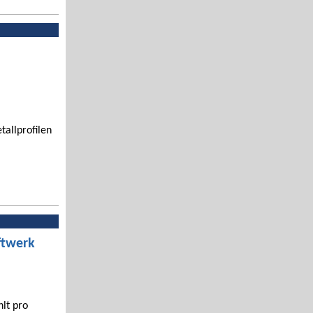
tallprofilen
ftwerk
hlt pro