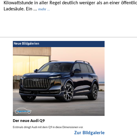
Kilowattstunde in aller Regel deutlich weniger als an einer öffentli
Ladesäule. Ein ...
mehr ...
Neue Bildgalerien
Der neue Audi Q9
Der neue Merced
t den
Erstmals dringt Audi mit dem Q9 in diese Dimensionen vor.
Der neue Mercedes GLA kom
Zur Bildgalerie
Hybrid.