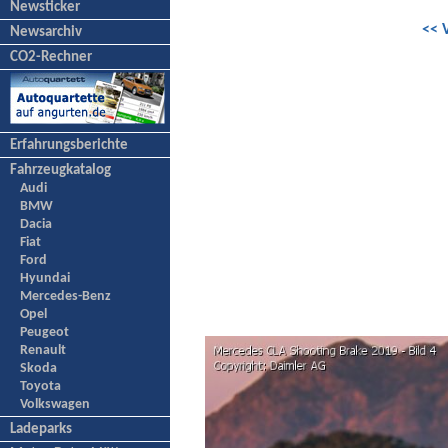
Newsticker
<< 
Newsarchiv
CO2-Rechner
Erfahrungsberichte
Fahrzeugkatalog
Audi
BMW
Dacia
Fiat
Ford
Hyundai
Mercedes-Benz
Opel
Peugeot
Renault
Skoda
Toyota
Volkswagen
Ladeparks