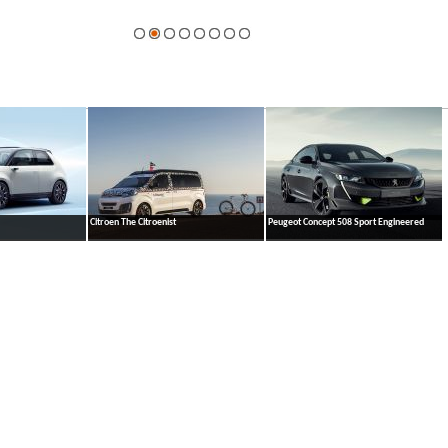
galerie
Citroen The Citroenist
Peugeot Concept 508 Sport Engineered