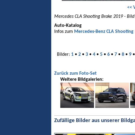
<< 
Mercedes CLA Shooting Brake 2019 - Bild
Auto-Katalog
Infos zum
Mercedes-Benz CLA Shooting
Bilder:
1
•
2
•
3
•
4
•
5
•
6
•
7
•
8
•
9
Zurück zum Foto-Set
Weitere Bildgalerien:
Zufällige Bilder aus unserer Bildga