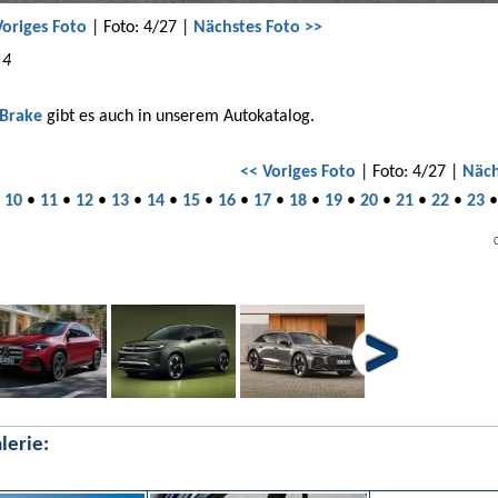
Voriges Foto
| Foto: 4/27 |
Nächstes Foto >>
 4
 Brake
gibt es auch in unserem Autokatalog.
<< Voriges Foto
| Foto: 4/27 |
Näch
•
10
•
11
•
12
•
13
•
14
•
15
•
16
•
17
•
18
•
19
•
20
•
21
•
22
•
23
lerie: