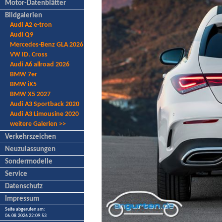
Motor-Datenblätter
Bildgalerien
Audi A2 e-tron
Audi Q9
Mercedes-Benz GLA 2026
VW ID. Cross
Audi A6 allroad 2026
BMW 7er
BMW iX5
BMW X5 2027
Audi A3 Sportback 2020
Audi A3 Limousine 2020
weitere Galerien >>
Verkehrszeichen
Neuzulassungen
Sondermodelle
Service
Datenschutz
Impressum
Seite abgerufen am:
06.08.2026 22:09:53