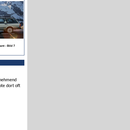
ant - Bild 7
zunehmend
te dort oft