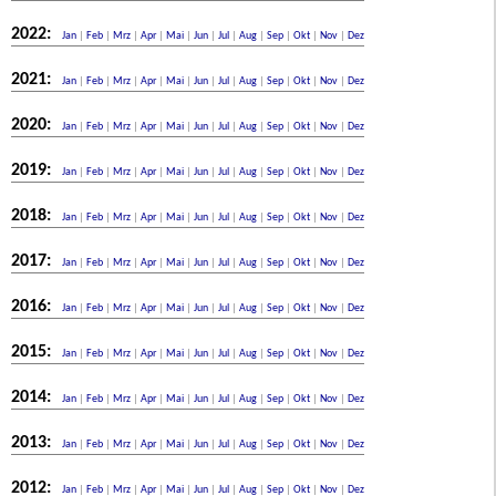
2022:
Jan
|
Feb
|
Mrz
|
Apr
|
Mai
|
Jun
|
Jul
|
Aug
|
Sep
|
Okt
|
Nov
|
Dez
2021:
Jan
|
Feb
|
Mrz
|
Apr
|
Mai
|
Jun
|
Jul
|
Aug
|
Sep
|
Okt
|
Nov
|
Dez
2020:
Jan
|
Feb
|
Mrz
|
Apr
|
Mai
|
Jun
|
Jul
|
Aug
|
Sep
|
Okt
|
Nov
|
Dez
2019:
Jan
|
Feb
|
Mrz
|
Apr
|
Mai
|
Jun
|
Jul
|
Aug
|
Sep
|
Okt
|
Nov
|
Dez
2018:
Jan
|
Feb
|
Mrz
|
Apr
|
Mai
|
Jun
|
Jul
|
Aug
|
Sep
|
Okt
|
Nov
|
Dez
2017:
Jan
|
Feb
|
Mrz
|
Apr
|
Mai
|
Jun
|
Jul
|
Aug
|
Sep
|
Okt
|
Nov
|
Dez
2016:
Jan
|
Feb
|
Mrz
|
Apr
|
Mai
|
Jun
|
Jul
|
Aug
|
Sep
|
Okt
|
Nov
|
Dez
2015:
Jan
|
Feb
|
Mrz
|
Apr
|
Mai
|
Jun
|
Jul
|
Aug
|
Sep
|
Okt
|
Nov
|
Dez
2014:
Jan
|
Feb
|
Mrz
|
Apr
|
Mai
|
Jun
|
Jul
|
Aug
|
Sep
|
Okt
|
Nov
|
Dez
2013:
Jan
|
Feb
|
Mrz
|
Apr
|
Mai
|
Jun
|
Jul
|
Aug
|
Sep
|
Okt
|
Nov
|
Dez
2012:
Jan
|
Feb
|
Mrz
|
Apr
|
Mai
|
Jun
|
Jul
|
Aug
|
Sep
|
Okt
|
Nov
|
Dez