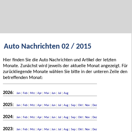
Auto Nachrichten 02 / 2015
Hier finden Sie die Auto Nachrichten und Artikel der letzten
Monate. Zunächst wird jeweils der aktuelle Monat angezeigt. Für
zurückliegende Monate wählen Sie bitte in der unteren Zeile den
betreffenden Monat:
2026:
Jan
|
Feb
|
Mrz
|
Apr
|
Mai
|
Jun
|
Jul
|
Aug
2025:
Jan
|
Feb
|
Mrz
|
Apr
|
Mai
|
Jun
|
Jul
|
Aug
|
Sep
|
Okt
|
Nov
|
Dez
2024:
Jan
|
Feb
|
Mrz
|
Apr
|
Mai
|
Jun
|
Jul
|
Aug
|
Sep
|
Okt
|
Nov
|
Dez
2023:
Jan
|
Feb
|
Mrz
|
Apr
|
Mai
|
Jun
|
Jul
|
Aug
|
Sep
|
Okt
|
Nov
|
Dez