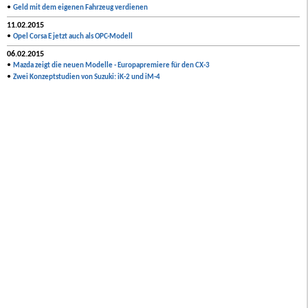
•
Geld mit dem eigenen Fahrzeug verdienen
11.02.2015
•
Opel Corsa E jetzt auch als OPC-Modell
06.02.2015
•
Mazda zeigt die neuen Modelle - Europapremiere für den CX-3
•
Zwei Konzeptstudien von Suzuki: iK-2 und iM-4