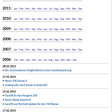
2011:
Jan
|
Feb
|
Mrz
|
Apr
|
Mai
|
Jun
|
Jul
|
Aug
|
Sep
|
Okt
|
Nov
|
Dez
2010:
Jan
|
Feb
|
Mrz
|
Apr
|
Mai
|
Jun
|
Jul
|
Aug
|
Sep
|
Okt
|
Nov
|
Dez
2009:
Jan
|
Feb
|
Mrz
|
Apr
|
Mai
|
Jun
|
Jul
|
Aug
|
Sep
|
Okt
|
Nov
|
Dez
2008:
Jan
|
Feb
|
Mrz
|
Apr
|
Mai
|
Jun
|
Jul
|
Aug
|
Sep
|
Okt
|
Nov
|
Dez
2007:
Jan
|
Feb
|
Mrz
|
Apr
|
Mai
|
Jun
|
Jul
|
Aug
|
Sep
|
Okt
|
Nov
|
Dez
2006:
Feb
|
Mrz
|
Apr
|
Mai
|
Jun
|
Jul
|
Aug
|
Sep
|
Okt
|
Nov
|
Dez
28.02.2015
•
Die verschiedenen Möglichkeiten einer Autofinanzierung
27.02.2015
•
Neuer VW Touran II
•
Leasing oder doch besser Autokredit?
19.02.2015
•
Facelift für den Peugeot 208
•
Neuer Skoda Superb III
•
Facelift und Technik-Update für den VW Sharan
17.02.2015