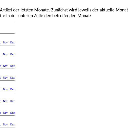
 Artikel der letzten Monate. Zunächst wird jeweils der aktuelle Monat
tte in der unteren Zeile den betreffenden Monat:
t
|
Nov
|
Dez
t
|
Nov
|
Dez
t
|
Nov
|
Dez
t
|
Nov
|
Dez
t
|
Nov
|
Dez
t
|
Nov
|
Dez
t
|
Nov
|
Dez
t
|
Nov
|
Dez