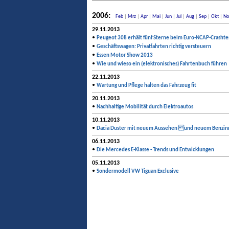
2006:
Feb
|
Mrz
|
Apr
|
Mai
|
Jun
|
Jul
|
Aug
|
Sep
|
Okt
|
No
29.11.2013
•
Peugeot 308 erhält fünf Sterne beim Euro-NCAP-Crashte
•
Geschäftswagen: Privatfahrten richtig versteuern
•
Essen Motor Show 2013
•
Wie und wieso ein (elektronisches) Fahrtenbuch führen
22.11.2013
•
Wartung und Pflege halten das Fahrzeug fit
20.11.2013
•
Nachhaltige Mobilität durch Elektroautos
10.11.2013
•
Dacia Duster mit neuem Aussehen und neuem Benzi
06.11.2013
•
Die Mercedes E-Klasse - Trends und Entwicklungen
05.11.2013
•
Sondermodell VW Tiguan Exclusive