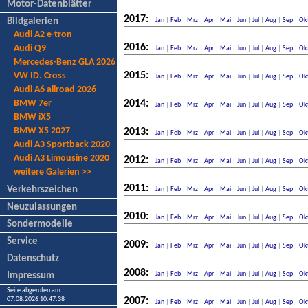
Motor-Datenblätter
2017:
Bildgalerien
Jan
|
Feb
|
Mrz
|
Apr
|
Mai
|
Jun
|
Jul
|
Aug
|
Sep
|
Ok
Audi A2 e-tron
2016:
Audi Q9
Jan
|
Feb
|
Mrz
|
Apr
|
Mai
|
Jun
|
Jul
|
Aug
|
Sep
|
Ok
Mercedes-Benz GLA 2026
2015:
VW ID. Cross
Jan
|
Feb
|
Mrz
|
Apr
|
Mai
|
Jun
|
Jul
|
Aug
|
Sep
|
Ok
Audi A6 allroad 2026
BMW 7er
2014:
Jan
|
Feb
|
Mrz
|
Apr
|
Mai
|
Jun
|
Jul
|
Aug
|
Sep
|
Ok
BMW iX5
BMW X5 2027
2013:
Jan
|
Feb
|
Mrz
|
Apr
|
Mai
|
Jun
|
Jul
|
Aug
|
Sep
|
Ok
Audi A3 Sportback 2020
Audi A3 Limousine 2020
2012:
Jan
|
Feb
|
Mrz
|
Apr
|
Mai
|
Jun
|
Jul
|
Aug
|
Sep
|
Ok
weitere Galerien >>
2011:
Verkehrszeichen
Jan
|
Feb
|
Mrz
|
Apr
|
Mai
|
Jun
|
Jul
|
Aug
|
Sep
|
Ok
Neuzulassungen
2010:
Jan
|
Feb
|
Mrz
|
Apr
|
Mai
|
Jun
|
Jul
|
Aug
|
Sep
|
Ok
Sondermodelle
Service
2009:
Jan
|
Feb
|
Mrz
|
Apr
|
Mai
|
Jun
|
Jul
|
Aug
|
Sep
|
Ok
Datenschutz
2008:
Jan
|
Feb
|
Mrz
|
Apr
|
Mai
|
Jun
|
Jul
|
Aug
|
Sep
|
Ok
Impressum
Seite abgerufen am:
07.08.2026 10:47:38
2007:
Jan
|
Feb
|
Mrz
|
Apr
|
Mai
|
Jun
|
Jul
|
Aug
|
Sep
|
Ok