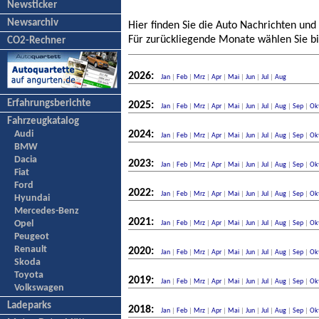
Newsticker
Newsarchiv
Hier finden Sie die Auto Nachrichten und
Für zurückliegende Monate wählen Sie bi
CO2-Rechner
2026:
Jan
|
Feb
|
Mrz
|
Apr
|
Mai
|
Jun
|
Jul
|
Aug
Erfahrungsberichte
2025:
Jan
|
Feb
|
Mrz
|
Apr
|
Mai
|
Jun
|
Jul
|
Aug
|
Sep
|
Ok
Fahrzeugkatalog
Audi
2024:
Jan
|
Feb
|
Mrz
|
Apr
|
Mai
|
Jun
|
Jul
|
Aug
|
Sep
|
Ok
BMW
Dacia
2023:
Jan
|
Feb
|
Mrz
|
Apr
|
Mai
|
Jun
|
Jul
|
Aug
|
Sep
|
Ok
Fiat
Ford
2022:
Jan
|
Feb
|
Mrz
|
Apr
|
Mai
|
Jun
|
Jul
|
Aug
|
Sep
|
Ok
Hyundai
Mercedes-Benz
2021:
Opel
Jan
|
Feb
|
Mrz
|
Apr
|
Mai
|
Jun
|
Jul
|
Aug
|
Sep
|
Ok
Peugeot
Renault
2020:
Jan
|
Feb
|
Mrz
|
Apr
|
Mai
|
Jun
|
Jul
|
Aug
|
Sep
|
Ok
Skoda
Toyota
2019:
Jan
|
Feb
|
Mrz
|
Apr
|
Mai
|
Jun
|
Jul
|
Aug
|
Sep
|
Ok
Volkswagen
Ladeparks
2018:
Jan
|
Feb
|
Mrz
|
Apr
|
Mai
|
Jun
|
Jul
|
Aug
|
Sep
|
Ok