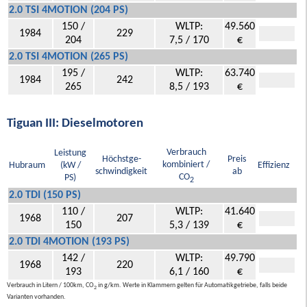
2.0 TSI 4MOTION (204 PS)
150 /
WLTP:
49.560
1984
229
204
7,5 / 170
€
2.0 TSI 4MOTION (265 PS)
195 /
WLTP:
63.740
1984
242
265
8,5 / 193
€
Tiguan III: Dieselmotoren
Verbrauch
Leistung
Höchstge-
Preis
kombiniert /
Hubraum
(kW /
Effizienz
schwindigkeit
ab
CO
PS)
2
2.0 TDI (150 PS)
110 /
WLTP:
41.640
1968
207
150
5,3 / 139
€
2.0 TDI 4MOTION (193 PS)
142 /
WLTP:
49.790
1968
220
193
6,1 / 160
€
Verbrauch in Litern / 100km, CO
in g/km. Werte in Klammern gelten für Automatikgetriebe, falls beide
2
Varianten vorhanden.