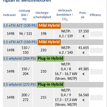
Tiguan III: Benzinmotoren
Verbrauch
Leistung
Höchstge-
Preis
kombiniert /
Hubraum
(kW /
Effizienz
schwindigkeit
ab
CO
PS)
2
Mild Hybrid
1.5 eTSI ACT (130 PS)
WLTP:
37.150
1498
96 / 131
198
6,1 / 139
€
Mild Hybrid
1.5 eTSI ACT (150 PS)
110 /
WLTP:
41.655
1498
210
150
6,2 / 140
€
Plug-in Hybrid
1.5 eHybrid (204 PS)
WLTP:
150 /
0,4 / 8
49.385
1498
210
204
16,7 - 16,7 kW
€
(Strom, WLTP)
Plug-in Hybrid
1.5 eHybrid (272 PS)
WLTP:
200 /
0,4 / 9
56.560
1498
215
272
17,3 - 17,3 kW
€
(Strom, WLTP)