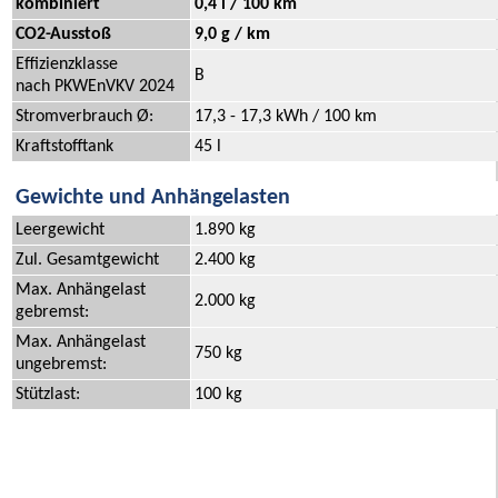
kombiniert
0,4 l / 100 km
CO2-Ausstoß
9,0 g / km
Effizienzklasse
B
nach PKWEnVKV 2024
Stromverbrauch Ø:
17,3 - 17,3 kWh / 100 km
Kraftstofftank
45 l
Gewichte und Anhängelasten
Leergewicht
1.890 kg
Zul. Gesamtgewicht
2.400 kg
Max. Anhängelast
2.000 kg
gebremst:
Max. Anhängelast
750 kg
ungebremst:
Stützlast:
100 kg