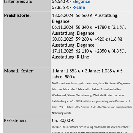
Listenpreis ab:
56.560 € -
Elegance
57.855 € -
R-Line
Preishistorie:
13.06.2024: 56.560 €, Ausstattung:
Elegance
06.11.2024: 58.340 €, +1780 € (3,1 %),
Ausstattung: Elegance
30.08.2025: 59.260 €, +920 € (1,6 %),
Ausstattung: Elegance
17.11.2025: 62.110 €, +2850 € (4,8 %),
Ausstattung: R-Line
Monatl. Kosten:
1 Jahr: 1.553 € • 3 Jahre: 1.035 € • 5
Jahre: 880 €
Die Kostenberechnung geht davon aus, dass Sie diesen Wagen ein
Jahr, drei Jahre oder 5 Jahre selbst halten. Es sind enthalten:
Wertverlust, Steuer, Versicherung, Werkstattkosten und eine
Fahrleistung von 15.000 km/Jahr. Zu grunde liegende Restwerte: 1
Jahr: 76%, 3 Jahre: 58%, 5 Jahre: 45%. Alle Werte sind ausschließlich
Näherungswerte!
KFZ-Steuer:
Ca. 30,00 €
Die KFZ-Steuer ist für Erstzulassung ab dem 01.01.2021 berechnet.