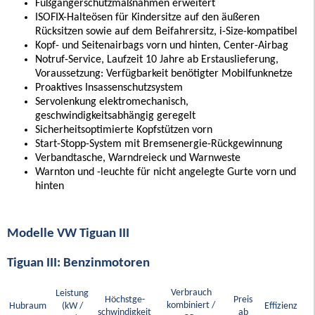
Fußgängerschutzmaßnahmen erweitert
ISOFIX-Halteösen für Kindersitze auf den äußeren
Rücksitzen sowie auf dem Beifahrersitz, i-Size-kompatibel
Kopf- und Seitenairbags vorn und hinten, Center-Airbag
Notruf-Service, Laufzeit 10 Jahre ab Erstauslieferung,
Voraussetzung: Verfügbarkeit benötigter Mobilfunknetze
Proaktives Insassenschutzsystem
Servolenkung elektromechanisch,
geschwindigkeitsabhängig geregelt
Sicherheitsoptimierte Kopfstützen vorn
Start-Stopp-System mit Bremsenergie-Rückgewinnung
Verbandtasche, Warndreieck und Warnweste
Warnton und -leuchte für nicht angelegte Gurte vorn und
hinten
Modelle VW Tiguan III
Tiguan III: Benzinmotoren
Verbrauch
Leistung
Höchstge-
Preis
kombiniert /
Hubraum
(kW /
Effizienz
schwindigkeit
ab