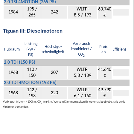
2.0 TSI 4MOTION (265 PS)
195 /
WLTP:
63.740
1984
242
265
8,5 / 193
€
Tiguan III: Dieselmotoren
Verbrauch
Leistung
Höchstge-
Preis
kombiniert /
Hubraum
(kW /
Effizienz
schwindigkeit
ab
CO
PS)
2
2.0 TDI (150 PS)
110 /
WLTP:
41.640
1968
207
150
5,3 / 139
€
2.0 TDI 4MOTION (193 PS)
142 /
WLTP:
49.790
1968
220
193
6,1 / 160
€
Verbrauch in Litern / 100km, CO
in g/km. Werte in Klammern gelten für Automatikgetriebe, falls beide
2
Varianten vorhanden.