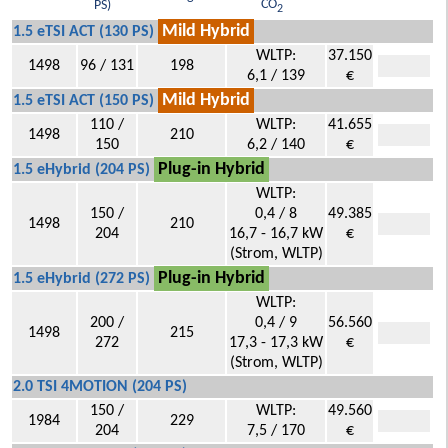
CO
PS)
2
Mild Hybrid
1.5 eTSI ACT (130 PS)
WLTP:
37.150
1498
96 / 131
198
6,1 / 139
€
Mild Hybrid
1.5 eTSI ACT (150 PS)
110 /
WLTP:
41.655
1498
210
150
6,2 / 140
€
Plug-in Hybrid
1.5 eHybrid (204 PS)
WLTP:
150 /
0,4 / 8
49.385
1498
210
204
16,7 - 16,7 kW
€
(Strom, WLTP)
Plug-in Hybrid
1.5 eHybrid (272 PS)
WLTP:
200 /
0,4 / 9
56.560
1498
215
272
17,3 - 17,3 kW
€
(Strom, WLTP)
2.0 TSI 4MOTION (204 PS)
150 /
WLTP:
49.560
1984
229
204
7,5 / 170
€