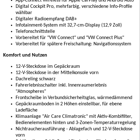
App-Connect Wireless für Apple CarPlay und Android Auto
Digital Cockpit Pro, mehrfarbig, verschiedene Info-Profile
wählbar
Digitaler Radioempfang DAB+
Infotainment-System mit 32,7-cm-Display (12,9 Zoll)
Telefonschnittstelle
Vorbereitet für "VW Connect" und "VW Connect Plus"
Vorbereitet für spätere Freischaltung: Navigationssystem
Komfort und Nutzen
12-V-Steckdose im Gepäckraum
12-V-Steckdose in der Mittelkonsole vorn
Dachreling schwarz
Fahrerlebnisschalter inkl. Innenraumerlebnis
"Atmospheres"
Frontscheibe in Verbundsicherheitsglas, wärmedämmend
Gepäckraumboden in 2 Höhen einstellbar, für ebene
Ladefläche
Klimaanlage "Air Care Climatronic" mit Aktiv-Kombifilter,
Bedienelementen hinten und 3-Zonen-Temperaturregelung
Nichtraucherausführung - Ablagefach und 12-V-Steckdose
vorn