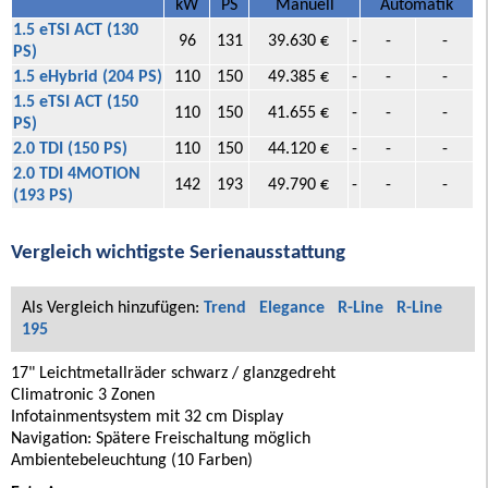
kW
PS
Manuell
Automatik
1.5 eTSI ACT (130
96
131
39.630 €
-
-
-
PS)
1.5 eHybrid (204 PS)
110
150
49.385 €
-
-
-
1.5 eTSI ACT (150
110
150
41.655 €
-
-
-
PS)
2.0 TDI (150 PS)
110
150
44.120 €
-
-
-
2.0 TDI 4MOTION
142
193
49.790 €
-
-
-
(193 PS)
Vergleich wichtigste Serienausstattung
Als Vergleich hinzufügen:
Trend
Elegance
R-Line
R-Line
195
17" Leichtmetallräder schwarz / glanzgedreht
Climatronic 3 Zonen
Infotainmentsystem mit 32 cm Display
Navigation: Spätere Freischaltung möglich
Ambientebeleuchtung (10 Farben)