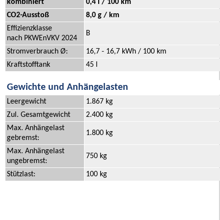
kombiniert
0,4 l / 100 km
CO2-Ausstoß
8,0 g / km
Effizienzklasse
B
nach PKWEnVKV 2024
Stromverbrauch Ø:
16,7 - 16,7 kWh / 100 km
Kraftstofftank
45 l
Gewichte und Anhängelasten
Leergewicht
1.867 kg
Zul. Gesamtgewicht
2.400 kg
Max. Anhängelast
1.800 kg
gebremst:
Max. Anhängelast
750 kg
ungebremst:
Stützlast:
100 kg