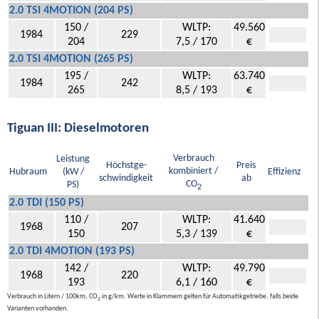
2.0 TSI 4MOTION (204 PS)
150 /
WLTP:
49.560
1984
229
204
7,5 / 170
€
2.0 TSI 4MOTION (265 PS)
195 /
WLTP:
63.740
1984
242
265
8,5 / 193
€
Tiguan III: Dieselmotoren
Verbrauch
Leistung
Höchstge-
Preis
kombiniert /
Hubraum
(kW /
Effizienz
schwindigkeit
ab
CO
PS)
2
2.0 TDI (150 PS)
110 /
WLTP:
41.640
1968
207
150
5,3 / 139
€
2.0 TDI 4MOTION (193 PS)
142 /
WLTP:
49.790
1968
220
193
6,1 / 160
€
Verbrauch in Litern / 100km, CO
in g/km. Werte in Klammern gelten für Automatikgetriebe, falls beide
2
Varianten vorhanden.