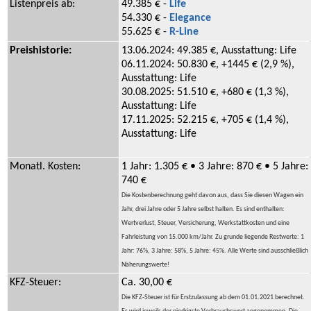
Listenpreis ab:
49.385 € -
Life
54.330 € -
Elegance
55.625 € -
R-Line
Preishistorie:
13.06.2024: 49.385 €, Ausstattung: Life
06.11.2024: 50.830 €, +1445 € (2,9 %),
Ausstattung: Life
30.08.2025: 51.510 €, +680 € (1,3 %),
Ausstattung: Life
17.11.2025: 52.215 €, +705 € (1,4 %),
Ausstattung: Life
Monatl. Kosten:
1 Jahr: 1.305 € • 3 Jahre: 870 € • 5 Jahre:
740 €
Die Kostenberechnung geht davon aus, dass Sie diesen Wagen ein
Jahr, drei Jahre oder 5 Jahre selbst halten. Es sind enthalten:
Wertverlust, Steuer, Versicherung, Werkstattkosten und eine
Fahrleistung von 15.000 km/Jahr. Zu grunde liegende Restwerte: 1
Jahr: 76%, 3 Jahre: 58%, 5 Jahre: 45%. Alle Werte sind ausschließlich
Näherungswerte!
KFZ-Steuer:
Ca. 30,00 €
Die KFZ-Steuer ist für Erstzulassung ab dem 01.01.2021 berechnet.