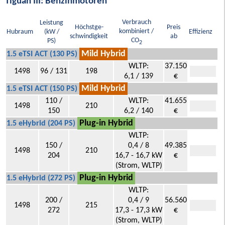
Tiguan III: Benzinmotoren
Verbrauch
Leistung
Höchstge-
Preis
kombiniert /
Hubraum
(kW /
Effizienz
schwindigkeit
ab
CO
PS)
2
Mild Hybrid
1.5 eTSI ACT (130 PS)
WLTP:
37.150
1498
96 / 131
198
6,1 / 139
€
Mild Hybrid
1.5 eTSI ACT (150 PS)
110 /
WLTP:
41.655
1498
210
150
6,2 / 140
€
Plug-in Hybrid
1.5 eHybrid (204 PS)
WLTP:
150 /
0,4 / 8
49.385
1498
210
204
16,7 - 16,7 kW
€
(Strom, WLTP)
Plug-in Hybrid
1.5 eHybrid (272 PS)
WLTP:
200 /
0,4 / 9
56.560
1498
215
272
17,3 - 17,3 kW
€
(Strom, WLTP)