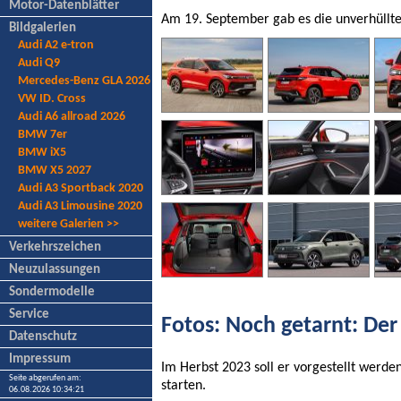
Motor-Datenblätter
Am 19. September gab es die unverhüllte
Bildgalerien
Audi A2 e-tron
Audi Q9
Mercedes-Benz GLA 2026
VW ID. Cross
Audi A6 allroad 2026
BMW 7er
BMW iX5
BMW X5 2027
Audi A3 Sportback 2020
Audi A3 Limousine 2020
weitere Galerien >>
Verkehrszeichen
Neuzulassungen
Sondermodelle
Service
Fotos: Noch getarnt: Der
Datenschutz
Impressum
Im Herbst 2023 soll er vorgestellt werde
Seite abgerufen am:
starten.
06.08.2026 10:34:21