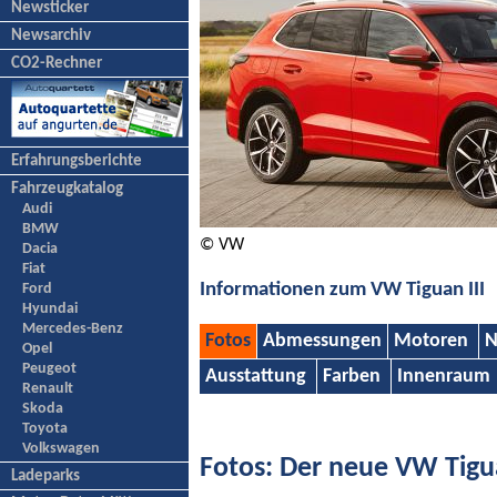
Newsticker
Newsarchiv
CO2-Rechner
Erfahrungsberichte
Fahrzeugkatalog
Audi
BMW
© VW
Dacia
Fiat
Informationen zum VW Tiguan III
Ford
Hyundai
Mercedes-Benz
Fotos
Abmessungen
Motoren
N
Opel
Peugeot
Ausstattung
Farben
Innenraum
Renault
Skoda
Toyota
Volkswagen
Fotos: Der neue VW Tigu
Ladeparks