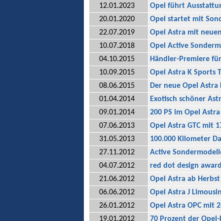
12.01.2023
Opel führt Ausstattu
20.01.2020
Opel startet mit Son
22.07.2019
Opel Astra mit neu
10.07.2018
Opel Active Sondermo
04.10.2015
Händler-Premiere fü
10.09.2015
Opel Astra K Sports 
08.06.2015
Der neue Opel Astra 
01.04.2014
Exotisch schöner Ast
09.01.2014
200 PS im Opel Astra 
07.06.2013
Opel Astra GTC mit 1
31.05.2013
100.000 Kilometer Da
27.11.2012
Active Sondermodell
04.07.2012
red dot design award
21.06.2012
Opel Astra ab Herbst
06.06.2012
Opel Astra J Limousi
26.01.2012
Opel Astra OPC mit 2
19.01.2012
70 Prozent der Opel