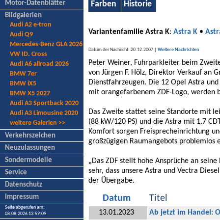
Motor-Datenblätter
Farben
Historie
Bildgalerien
Audi A2 e-tron
Variantenfamilie Astra K
:
Astra K
•
Astr
Audi Q9
Mercedes-Benz GLA 2026
Datum der Nachricht: 20.12.2007 |
Weitere Nachrichten
VW ID. Cross
Peter Weiner, Fuhrparkleiter beim Zwei
Audi A6 allroad 2026
von Jürgen F. Hölz, Direktor Verkauf a
BMW 7er
Dienstfahrzeugen. Die 12 Opel Astra und 
BMW iX5
mit orangefarbenem ZDF-Logo, werden bu
BMW X5 2027
Audi A3 Sportback 2020
Das Zweite stattet seine Standorte mit l
Audi A3 Limousine 2020
(88 kW/120 PS) und die Astra mit 1.7 CDT
weitere Galerien >>
Komfort sorgen Freisprecheinrichtung u
Verkehrszeichen
großzügigen Raumangebots problemlos e
Neuzulassungen
Sondermodelle
„Das ZDF stellt hohe Ansprüche an seine 
sehr, dass unsere Astra und Vectra Diese
Service
der Übergabe.
Datenschutz
Impressum
Datum
Titel
Seite abgerufen am:
13.01.2023
Ab jetzt im Handel: 
08.08.2026 13:59:09