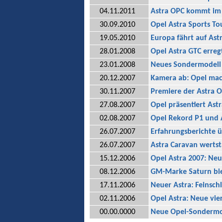
04.11.2011
Astra OPC kommt im
30.09.2010
Opel Astra Sports To
19.05.2010
Europa fährt auf Ast
28.01.2008
Opel Astra GTC erreg
23.01.2008
Neues Sondermodell 
20.12.2007
Kamera ab: Opel mac
30.11.2007
Premiere der Astra 
27.08.2007
Opel präsentiert Ast
02.08.2007
Opel Rekord P1 und 
26.07.2007
Erfahrungsberichte 
26.07.2007
Astra Caravan wertst
15.12.2006
Opel Astra 2007: Neu
08.12.2006
GM-Marke Saturn bie
17.11.2006
Neuer Astra: Feinsc
02.11.2006
Opel Astra: Neue vie
00.00.0000
Neue Opel-Sondermo