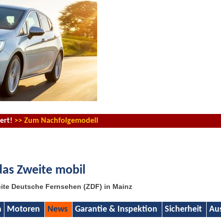
iert!
>> Zum Nachfolgemodell
as Zweite mobil
eite Deutsche Fernsehen (ZDF) in Mainz
n
Motoren
News
Garantie & Inspektion
Sicherheit
Au