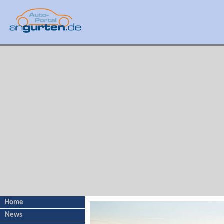
Home
News