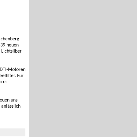
rchenberg
 39 neuen
Lichtsilber
 CDTI-Motoren
lfilter. Für
hres
reuen uns
 anlässlich