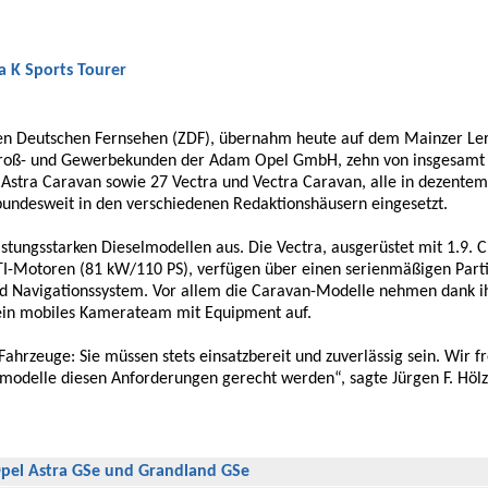
a K Sports Tourer
ten Deutschen Fernsehen (ZDF), übernahm heute auf dem Mainzer Le
n Groß- und Gewerbekunden der Adam Opel GmbH, zehn von insgesamt
Astra Caravan sowie 27 Vectra und Vectra Caravan, alle in dezentem 
ndesweit in den verschiedenen Redaktionshäusern eingesetzt.
eistungsstarken Dieselmodellen aus. Die Vectra, ausgerüstet mit 1.9.
I-Motoren (81 kW/110 PS), verfügen über einen serienmäßigen Partike
nd Navigationssystem. Vor allem die Caravan-Modelle nehmen dank i
in mobiles Kamerateam mit Equipment auf.
Fahrzeuge: Sie müssen stets einsatzbereit und zuverlässig sein. Wir f
lmodelle diesen Anforderungen gerecht werden“, sagte Jürgen F. Hölz
Opel Astra GSe und Grandland GSe