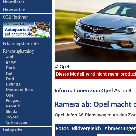
Newsticker
Newsarchiv
CO2-Rechner
Erfahrungsberichte
Fahrzeugkatalog
Audi
BMW
© Opel
Dacia
Fiat
Dieses Modell wird nicht mehr produz
Ford
Hyundai
Mercedes-Benz
Informationen zum Opel Astra K
Opel
Peugeot
Kamera ab: Opel macht d
Renault
Skoda
Opel liefert 39 Dienstwagen an das Zw
Toyota
Volkswagen
Fotos
Bildvergleich
Abmessunge
Ladeparks