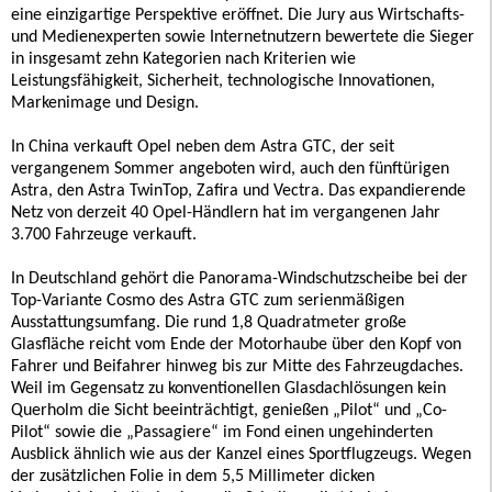
eine einzigartige Perspektive eröffnet. Die Jury aus Wirtschafts-
und Medienexperten sowie Internetnutzern bewertete die Sieger
in insgesamt zehn Kategorien nach Kriterien wie
Leistungsfähigkeit, Sicherheit, technologische Innovationen,
Markenimage und Design.
In China verkauft Opel neben dem Astra GTC, der seit
vergangenem Sommer angeboten wird, auch den fünftürigen
Astra, den Astra TwinTop, Zafira und Vectra. Das expandierende
Netz von derzeit 40 Opel-Händlern hat im vergangenen Jahr
3.700 Fahrzeuge verkauft.
In Deutschland gehört die Panorama-Windschutzscheibe bei der
Top-Variante Cosmo des Astra GTC zum serienmäßigen
Ausstattungsumfang. Die rund 1,8 Quadratmeter große
Glasfläche reicht vom Ende der Motorhaube über den Kopf von
Fahrer und Beifahrer hinweg bis zur Mitte des Fahrzeugdaches.
Weil im Gegensatz zu konventionellen Glasdachlösungen kein
Querholm die Sicht beeinträchtigt, genießen „Pilot“ und „Co-
Pilot“ sowie die „Passagiere“ im Fond einen ungehinderten
Ausblick ähnlich wie aus der Kanzel eines Sportflugzeugs. Wegen
der zusätzlichen Folie in dem 5,5 Millimeter dicken