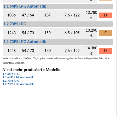
€
1.1 64PS LPG Automatik
13.780
1086
47 / 64
137
7,6 / 122
D
€
1.2 73PS LPG
13.290
1248
54 / 73
159
6,5 / 105
C
€
1.2 73PS LPG Automatik
14.380
1248
54 / 73
150
7,6 / 122
D
€
Verbrauch in Litern / 100km, CO
in g/km. Werte in Klammern gelten für Automatikgetriebe, falls beide
2
Varianten vorhanden.
Nicht mehr produzierte Modelle:
1.1 64PS LPG
1.1 64PS LPG Automatik
1.2 73PS LPG
1.2 73PS LPG Automatik