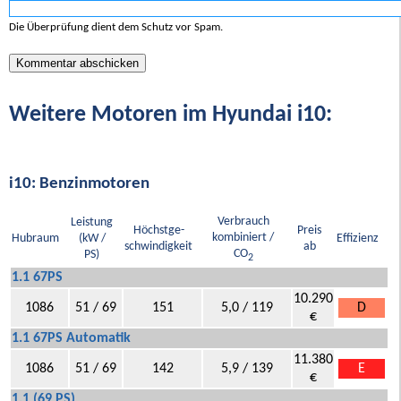
Die Überprüfung dient dem Schutz vor Spam.
Weitere Motoren im Hyundai i10:
i10: Benzinmotoren
Verbrauch
Leistung
Höchstge-
Preis
kombiniert /
Hubraum
(kW /
Effizienz
schwindigkeit
ab
CO
PS)
2
1.1 67PS
10.290
1086
51 / 69
151
5,0 / 119
D
€
1.1 67PS Automatik
11.380
1086
51 / 69
142
5,9 / 139
E
€
1.1 (69 PS)