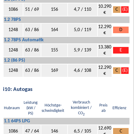
10.290
1086
51 / 69
156
4,7 / 110
C
(E)
€
1.2 78PS
12.290
1248
63 / 86
164
5,0 / 119
D
€
1.2 78PS Automatik
13.380
1248
63 / 86
155
5,9 / 139
E
€
1.2 (86 PS)
12.290
1248
63 / 86
169
4,6 / 108
C
(E)
€
i10: Autogas
Verbrauch
Leistung
Höchstge-
Preis
kombiniert /
Hubraum
(kW /
Effizienz
schwindigkeit
ab
CO
PS)
2
1.1 64PS LPG
12.690
1086
47 / 64
146
6,5 / 105
C