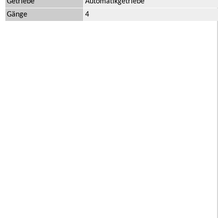
Getriebe
Automatikgetriebe
Gänge
4