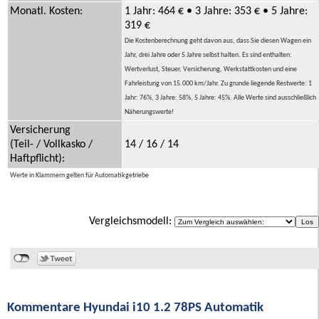
Monatl. Kosten:
1 Jahr: 464 € • 3 Jahre: 353 € • 5 Jahre:
319 €
Die Kostenberechnung geht davon aus, dass Sie diesen Wagen ein
Jahr, drei Jahre oder 5 Jahre selbst halten. Es sind enthalten:
Wertverlust, Steuer, Versicherung, Werkstattkosten und eine
Fahrleistung von 15.000 km/Jahr. Zu grunde liegende Restwerte: 1
Jahr: 76%, 3 Jahre: 58%, 5 Jahre: 45%. Alle Werte sind ausschließlich
Näherungswerte!
Versicherung
(Teil- / Vollkasko /
14 / 16 / 14
Haftpflicht):
Werte in Klammern gelten für Automatikgetriebe
Vergleichsmodell:
Kommentare Hyundai i10 1.2 78PS Automatik