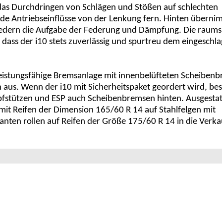
das Durchdringen von Schlägen und Stößen auf schlechten
e Antriebseinflüsse von der Lenkung fern. Hinten überni
federn die Aufgabe der Federung und Dämpfung. Die raum
 dass der i10 stets zuverlässig und spurtreu dem eingesch
eistungsfähige Bremsanlage mit innenbelüfteten Scheiben
us. Wenn der i10 mit Sicherheitspaket geordert wird, besi
fstützen und ESP auch Scheibenbremsen hinten. Ausgestatt
 mit Reifen der Dimension 165/60 R 14 auf Stahlfelgen mit
anten rollen auf Reifen der Größe 175/60 R 14 in die Verk