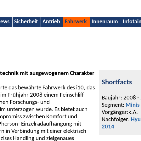
ews
Sicherheit
Antrieb
Fahrwerk
Innenraum
Infota
stechnik mit ausgewogenem Charakter
Shortfacts
erte das bewährte Fahrwerk des i10, das
im Frühjahr 2008 einem Feinschliff
Baujahr: 2008 -
chen Forschungs- und
Segment:
Minis
im unterzogen wurde. Es bietet auch
Vorgänger:k.A.
mpromiss zwischen Komfort und
Nachfolger:
Hyu
Pherson- Einzelradaufhängung mit
2014
in Verbindung mit einer elektrisch
zises Handling und zielgenaues