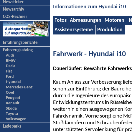
Newsticker
Informationen zum Hyundai i10
Newsarchiv
CO2-Rechner
Fotos
Abmessungen
Motoren
N
Assistenzsysteme
Produktion
Erfahrungsberichte
Fahrzeugkatalog
Fahrwerk - Hyundai i10
Audi
BMW
Dacia
Dauerläufer: Bewährte Fahrwerk
Fiat
Ford
Kaum Anlass zur Verbesserung lief
Hyundai
Mercedes-Benz
schon zur Einführung der Baureihe 
Opel
durch die Ingenieure des europäis
Peugeot
Entwicklungszentrums in Rüsselshe
Renault
Skoda
weiterhin einen ausgewogenen Ko
Toyota
Fahrdynamik. Vorne sorgt eine Mc
Volkswagen
Stoßdämpfern und Schraubenfedern 
Ladeparks
unterstützten Servolenkung für prä