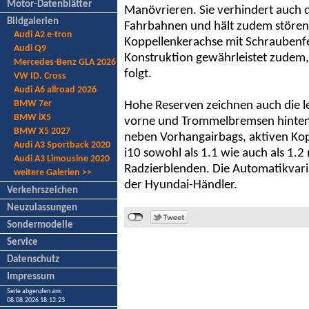
Motor-Datenblätter
Manövrieren. Sie verhindert auch 
Bildgalerien
Fahrbahnen und hält zudem störend
Audi A2 e-tron
Koppellenkerachse mit Schrauben
Audi Q9
Konstruktion gewährleistet zudem,
Mercedes-Benz GLA 2026
folgt.
VW ID. Cross
Audi A6 allroad 2026
BMW 7er
Hohe Reserven zeichnen auch die l
BMW iX5
vorne und Trommelbremsen hinten a
BMW X5 2027
neben Vorhangairbags, aktiven Kop
Audi A3 Sportback 2020
i10 sowohl als 1.1 wie auch als 1.2
Audi A3 Limousine 2020
Radzierblenden. Die Automatikvari
weitere Galerien >>
der Hyundai-Händler.
Verkehrszeichen
Neuzulassungen
Sondermodelle
Service
Datenschutz
Impressum
Seite abgerufen am:
08.08.2026 18:12:23