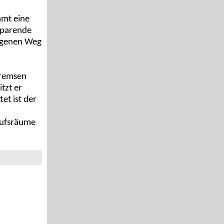
mmt eine
sparende
lagenen Weg
bremsen
tzt er
et ist der
aufsräume