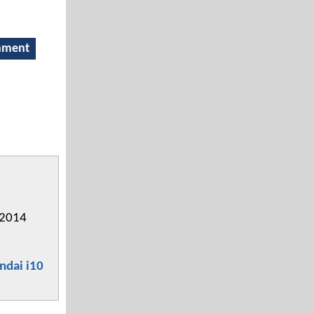
inment
 2014
ndai i10