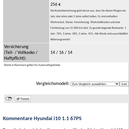
256 €
Die Kostenberechnung geht davon aus, dass Sie diesen Wagen ein
Jahr, drei Jahre oder 5 Jahre selbst halten. Es sind enthalten:
Wertverlust, Steuer, Versicherung, Werkstattkosten und eine
Fahrleistung von 15.000 km/Jahr. Zu grunde liegende Restwerte: 1
Jahr: 76%, 3 Jahre: 58%, 5 Jahre: 45%. Alle Werte sind ausschließlich
Näherungswerte!
Versicherung
(Teil- / Vollkasko /
14 / 16 / 14
Haftpflicht):
Werte in Klammern gelten für Automatikgetriebe
Vergleichsmodell:
Kommentare Hyundai i10 1.1 67PS