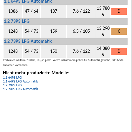
1.1 64PS LPG Automatik
13.780
1086
47 / 64
137
7,6 / 122
D
€
1.2 73PS LPG
13.290
1248
54 / 73
159
6,5 / 105
C
€
1.2 73PS LPG Automatik
14.380
1248
54 / 73
150
7,6 / 122
D
€
Verbrauch in Litern / 100km, CO
in g/km. Werte in Klammern gelten für Automatikgetriebe, falls beide
2
Varianten vorhanden.
Nicht mehr produzierte Modelle:
1.1 64PS LPG
1.1 64PS LPG Automatik
1.2 73PS LPG
1.2 73PS LPG Automatik