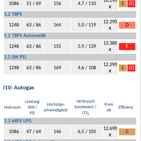
10.290
1086
51 / 69
156
4,7 / 110
C
(E)
€
1.2 78PS
12.290
1248
63 / 86
164
5,0 / 119
D
€
1.2 78PS Automatik
13.380
1248
63 / 86
155
5,9 / 139
E
€
1.2 (86 PS)
12.290
1248
63 / 86
169
4,6 / 108
C
(E)
€
i10: Autogas
Verbrauch
Leistung
Höchstge-
Preis
kombiniert /
Hubraum
(kW /
Effizienz
schwindigkeit
ab
CO
PS)
2
1.1 64PS LPG
12.690
1086
47 / 64
146
6,5 / 105
C
€