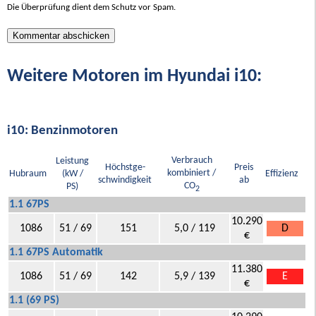
Die Überprüfung dient dem Schutz vor Spam.
Weitere Motoren im Hyundai i10:
i10: Benzinmotoren
Verbrauch
Leistung
Höchstge-
Preis
kombiniert /
Hubraum
(kW /
Effizienz
schwindigkeit
ab
CO
PS)
2
1.1 67PS
10.290
1086
51 / 69
151
5,0 / 119
D
€
1.1 67PS Automatik
11.380
1086
51 / 69
142
5,9 / 139
E
€
1.1 (69 PS)