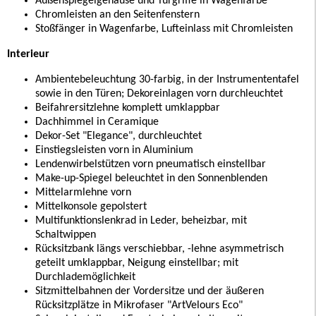
Außenspiegelgehäuse und Türgriffe in Wagenfarbe
Chromleisten an den Seitenfenstern
Stoßfänger in Wagenfarbe, Lufteinlass mit Chromleisten
Interieur
Ambientebeleuchtung 30-farbig, in der Instrumententafel
sowie in den Türen; Dekoreinlagen vorn durchleuchtet
Beifahrersitzlehne komplett umklappbar
Dachhimmel in Ceramique
Dekor-Set "Elegance", durchleuchtet
Einstiegsleisten vorn in Aluminium
Lendenwirbelstützen vorn pneumatisch einstellbar
Make-up-Spiegel beleuchtet in den Sonnenblenden
Mittelarmlehne vorn
Mittelkonsole gepolstert
Multifunktionslenkrad in Leder, beheizbar, mit
Schaltwippen
Rücksitzbank längs verschiebbar, -lehne asymmetrisch
geteilt umklappbar, Neigung einstellbar; mit
Durchlademöglichkeit
Sitzmittelbahnen der Vordersitze und der äußeren
Rücksitzplätze in Mikrofaser "ArtVelours Eco"