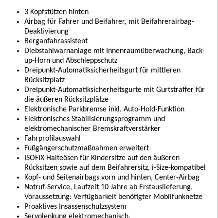
3 Kopfstützen hinten
Airbag für Fahrer und Beifahrer, mit Beifahrerairbag-
Deaktivierung
Berganfahrassistent
Diebstahlwarnanlage mit Innenraumüberwachung, Back-
up-Horn und Abschleppschutz
Dreipunkt-Automatiksicherheitsgurt für mittleren
Rücksitzplatz
Dreipunkt-Automatiksicherheitsgurte mit Gurtstraffer für
die äußeren Rücksitzplätze
Elektronische Parkbremse inkl. Auto-Hold-Funktion
Elektronisches Stabilisierungsprogramm und
elektromechanischer Bremskraftverstärker
Fahrprofilauswahl
Fußgängerschutzmaßnahmen erweitert
ISOFIX-Halteösen für Kindersitze auf den äußeren
Rücksitzen sowie auf dem Beifahrersitz, i-Size-kompatibel
Kopf- und Seitenairbags vorn und hinten, Center-Airbag
Notruf-Service, Laufzeit 10 Jahre ab Erstauslieferung,
Voraussetzung: Verfügbarkeit benötigter Mobilfunknetze
Proaktives Insassenschutzsystem
Servolenkung elektromechanisch,