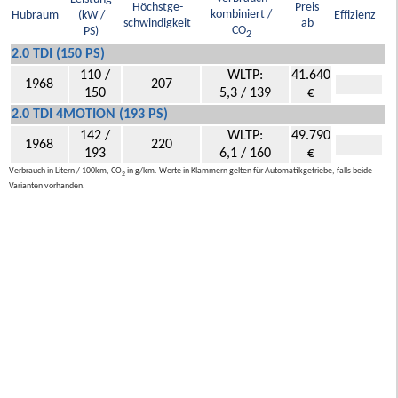
Höchstge-
Preis
kombiniert /
Hubraum
(kW /
Effizienz
schwindigkeit
ab
CO
PS)
2
2.0 TDI (150 PS)
110 /
WLTP:
41.640
1968
207
150
5,3 / 139
€
2.0 TDI 4MOTION (193 PS)
142 /
WLTP:
49.790
1968
220
193
6,1 / 160
€
Verbrauch in Litern / 100km, CO
in g/km. Werte in Klammern gelten für Automatikgetriebe, falls beide
2
Varianten vorhanden.