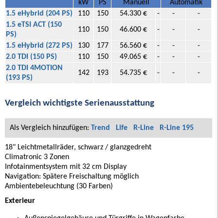
kW
PS
Manuell
Automatik
1.5 eHybrid (204 PS)
110
150
54.330 €
-
-
-
1.5 eTSI ACT (150
110
150
46.600 €
-
-
-
PS)
1.5 eHybrid (272 PS)
130
177
56.560 €
-
-
-
2.0 TDI (150 PS)
110
150
49.065 €
-
-
-
2.0 TDI 4MOTION
142
193
54.735 €
-
-
-
(193 PS)
Vergleich wichtigste Serienausstattung
Als Vergleich hinzufügen:
Trend
Life
R-Line
R-Line 195
18" Leichtmetallräder, schwarz / glanzgedreht
Climatronic 3 Zonen
Infotainmentsystem mit 32 cm Display
Navigation: Spätere Freischaltung möglich
Ambientebeleuchtung (30 Farben)
Exterieur