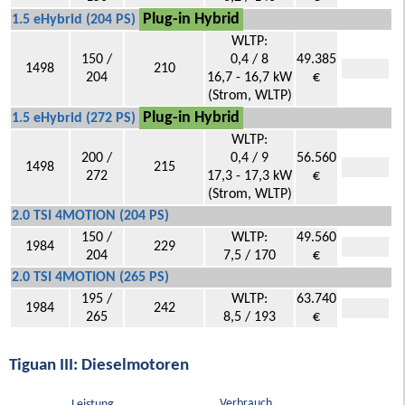
Plug-in Hybrid
1.5 eHybrid (204 PS)
WLTP:
150 /
0,4 / 8
49.385
1498
210
204
16,7 - 16,7 kW
€
(Strom, WLTP)
Plug-in Hybrid
1.5 eHybrid (272 PS)
WLTP:
200 /
0,4 / 9
56.560
1498
215
272
17,3 - 17,3 kW
€
(Strom, WLTP)
2.0 TSI 4MOTION (204 PS)
150 /
WLTP:
49.560
1984
229
204
7,5 / 170
€
2.0 TSI 4MOTION (265 PS)
195 /
WLTP:
63.740
1984
242
265
8,5 / 193
€
Tiguan III: Dieselmotoren
Verbrauch
Leistung