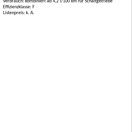
Verbrauch: kombiniert ab 4,2 l/100 km für Schaltgetriebe
Effizienzklasse: F
Listenpreis: k. A.