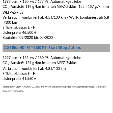
1997 ccm • 130 kw / 177 PS, Automatikgetriebe
CO
-Ausstoß: 119 g/km im alten NEFZ-Zyklus, 152 - 157 g/km im
2
WLTP-Zyklus
Verbrauch: kombiniert ab 4,5 l/100 km - WLTP: kombiniert ab 5,8
l/100 km
Effizienzklasse: E - F
Listenpreis: 46.500 €
Baujahre: 09/2020 bis 05/2022
2.0 l BlueHDi FAP (180 PS) Start/Stop Autom.
1997 ccm • 133 kw / 180 PS, Automatikgetriebe
CO
-Ausstoß: 124 g/km im alten NEFZ-Zyklus
2
Verbrauch: kombiniert ab 4,8 l/100 km
Effizienzklasse: E - F
Listenpreis: 41.550 €
Verbrauch in Litern / 100km, CO
in g/km. Werte in Klammern gelten für Automatikgetriebe, falls beide
2
Varianten vorhanden.