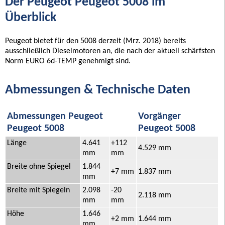
Der Peugeot Peugeot 5008 im
Überblick
Peugeot bietet für den 5008 derzeit (Mrz. 2018) bereits
ausschließlich Dieselmotoren an, die nach der aktuell schärfsten
Norm EURO 6d-TEMP genehmigt sind.
Abmessungen & Technische Daten
Abmessungen Peugeot
Vorgänger
Peugeot 5008
Peugeot 5008
Länge
4.641
+112
4.529 mm
mm
mm
Breite ohne Spiegel
1.844
+7 mm
1.837 mm
mm
Breite mit Spiegeln
2.098
-20
2.118 mm
mm
mm
Höhe
1.646
+2 mm
1.644 mm
mm