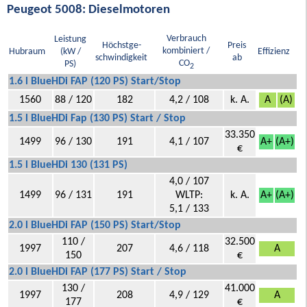
Peugeot 5008: Dieselmotoren
Verbrauch
Leistung
Höchstge-
Preis
kombiniert /
Hubraum
(kW /
Effizienz
schwindigkeit
ab
CO
PS)
2
1.6 l BlueHDi FAP (120 PS) Start/Stop
1560
88 / 120
182
4,2 / 108
k. A.
A
(A)
1.5 l BlueHDi Fap (130 PS) Start / Stop
33.350
1499
96 / 130
191
4,1 / 107
A+
(A+)
€
1.5 l BlueHDi 130 (131 PS)
4,0 / 107
1499
96 / 131
191
WLTP:
k. A.
A+
(A+)
5,1 / 133
2.0 l BlueHDi FAP (150 PS) Start/Stop
110 /
32.500
1997
207
4,6 / 118
A
150
€
2.0 l BlueHDi FAP (177 PS) Start / Stop
130 /
41.000
1997
208
4,9 / 129
A
177
€