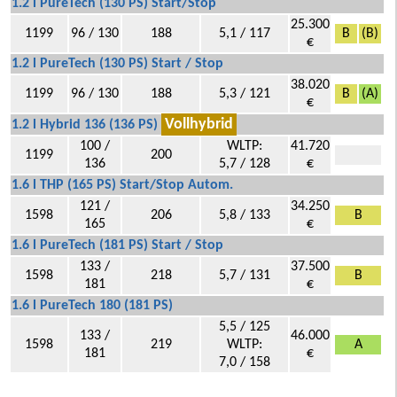
1.2 l PureTech (130 PS) Start/Stop
25.300
1199
96 / 130
188
5,1 / 117
B
(B)
€
1.2 l PureTech (130 PS) Start / Stop
38.020
1199
96 / 130
188
5,3 / 121
B
(A)
€
Vollhybrid
1.2 l Hybrid 136 (136 PS)
100 /
WLTP:
41.720
1199
200
136
5,7 / 128
€
1.6 l THP (165 PS) Start/Stop Autom.
121 /
34.250
1598
206
5,8 / 133
B
165
€
1.6 l PureTech (181 PS) Start / Stop
133 /
37.500
1598
218
5,7 / 131
B
181
€
1.6 l PureTech 180 (181 PS)
5,5 / 125
133 /
46.000
1598
219
WLTP:
A
181
€
7,0 / 158