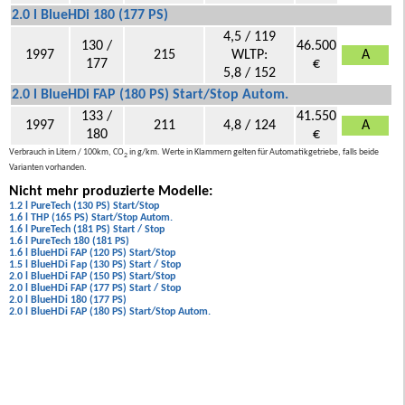
2.0 l BlueHDi 180 (177 PS)
4,5 / 119
130 /
46.500
1997
215
WLTP:
A
177
€
5,8 / 152
2.0 l BlueHDi FAP (180 PS) Start/Stop Autom.
133 /
41.550
1997
211
4,8 / 124
A
180
€
Verbrauch in Litern / 100km, CO
in g/km. Werte in Klammern gelten für Automatikgetriebe, falls beide
2
Varianten vorhanden.
Nicht mehr produzierte Modelle:
1.2 l PureTech (130 PS) Start/Stop
1.6 l THP (165 PS) Start/Stop Autom.
1.6 l PureTech (181 PS) Start / Stop
1.6 l PureTech 180 (181 PS)
1.6 l BlueHDi FAP (120 PS) Start/Stop
1.5 l BlueHDi Fap (130 PS) Start / Stop
2.0 l BlueHDi FAP (150 PS) Start/Stop
2.0 l BlueHDi FAP (177 PS) Start / Stop
2.0 l BlueHDi 180 (177 PS)
2.0 l BlueHDi FAP (180 PS) Start/Stop Autom.