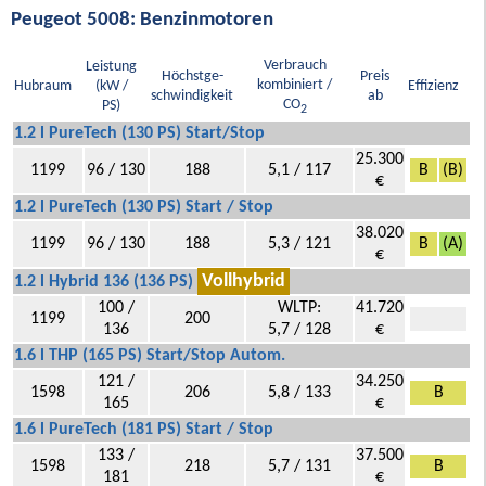
Peugeot 5008: Benzinmotoren
Verbrauch
Leistung
Höchstge-
Preis
kombiniert /
Hubraum
(kW /
Effizienz
schwindigkeit
ab
CO
PS)
2
1.2 l PureTech (130 PS) Start/Stop
25.300
1199
96 / 130
188
5,1 / 117
B
(B)
€
1.2 l PureTech (130 PS) Start / Stop
38.020
1199
96 / 130
188
5,3 / 121
B
(A)
€
Vollhybrid
1.2 l Hybrid 136 (136 PS)
100 /
WLTP:
41.720
1199
200
136
5,7 / 128
€
1.6 l THP (165 PS) Start/Stop Autom.
121 /
34.250
1598
206
5,8 / 133
B
165
€
1.6 l PureTech (181 PS) Start / Stop
133 /
37.500
1598
218
5,7 / 131
B
181
€