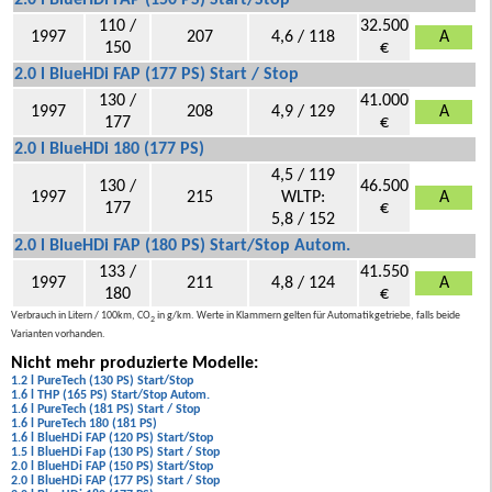
2.0 l BlueHDi FAP (150 PS) Start/Stop
110 /
32.500
1997
207
4,6 / 118
A
150
€
2.0 l BlueHDi FAP (177 PS) Start / Stop
130 /
41.000
1997
208
4,9 / 129
A
177
€
2.0 l BlueHDi 180 (177 PS)
4,5 / 119
130 /
46.500
1997
215
WLTP:
A
177
€
5,8 / 152
2.0 l BlueHDi FAP (180 PS) Start/Stop Autom.
133 /
41.550
1997
211
4,8 / 124
A
180
€
Verbrauch in Litern / 100km, CO
in g/km. Werte in Klammern gelten für Automatikgetriebe, falls beide
2
Varianten vorhanden.
Nicht mehr produzierte Modelle:
1.2 l PureTech (130 PS) Start/Stop
1.6 l THP (165 PS) Start/Stop Autom.
1.6 l PureTech (181 PS) Start / Stop
1.6 l PureTech 180 (181 PS)
1.6 l BlueHDi FAP (120 PS) Start/Stop
1.5 l BlueHDi Fap (130 PS) Start / Stop
2.0 l BlueHDi FAP (150 PS) Start/Stop
2.0 l BlueHDi FAP (177 PS) Start / Stop