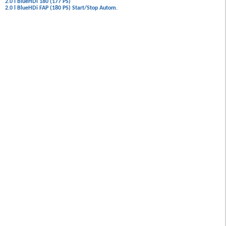
2.0 l BlueHDi 180 (177 PS)
2.0 l BlueHDi FAP (180 PS) Start/Stop Autom.