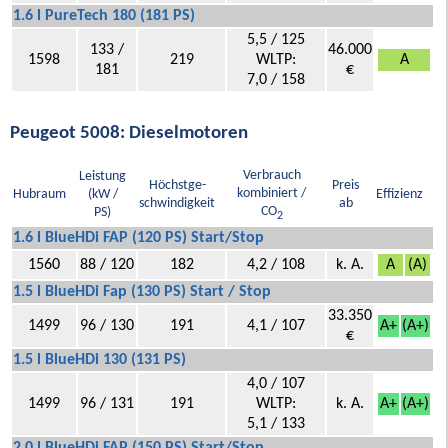
1.6 l PureTech 180 (181 PS)
5,5 / 125
133 /
46.000
1598
219
WLTP:
A
181
€
7,0 / 158
Peugeot 5008: Dieselmotoren
Verbrauch
Leistung
Höchstge-
Preis
kombiniert /
Hubraum
(kW /
Effizienz
schwindigkeit
ab
CO
PS)
2
1.6 l BlueHDi FAP (120 PS) Start/Stop
1560
88 / 120
182
4,2 / 108
k. A.
A
(A)
1.5 l BlueHDi Fap (130 PS) Start / Stop
33.350
1499
96 / 130
191
4,1 / 107
A+
(A+)
€
1.5 l BlueHDi 130 (131 PS)
4,0 / 107
1499
96 / 131
191
WLTP:
k. A.
A+
(A+)
5,1 / 133