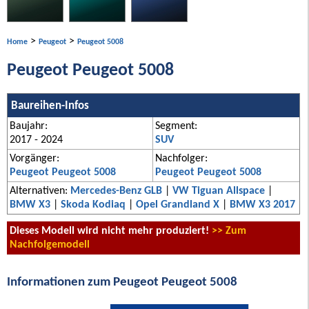
>
>
Home
Peugeot
Peugeot 5008
Peugeot Peugeot 5008
Baureihen-Infos
Baujahr:
Segment:
2017 - 2024
SUV
Vorgänger:
Nachfolger:
Peugeot Peugeot 5008
Peugeot Peugeot 5008
Alternativen:
Mercedes-Benz GLB
|
VW Tiguan Allspace
|
BMW X3
|
Skoda Kodiaq
|
Opel Grandland X
|
BMW X3 2017
Dieses Modell wird nicht mehr produziert!
>> Zum
Nachfolgemodell
Informationen zum Peugeot Peugeot 5008