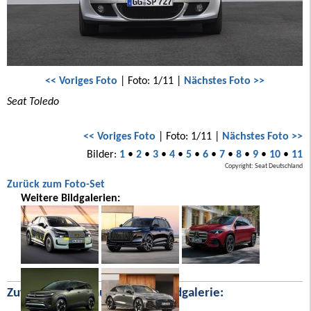
<< Voriges Foto
| Foto: 1/11 |
Nächstes Foto >>
Seat Toledo
<< Voriges Foto
| Foto: 1/11 |
Nächstes Foto >>
Bilder:
1
•
2
•
3
•
4
•
5
•
6
•
7
•
8
•
9
•
10
•
11
Copyright: Seat Deutschland
Zurück zum Foto-Set
Weitere Bildgalerien:
Zufällige Bilder aus unserer Bildgalerie: