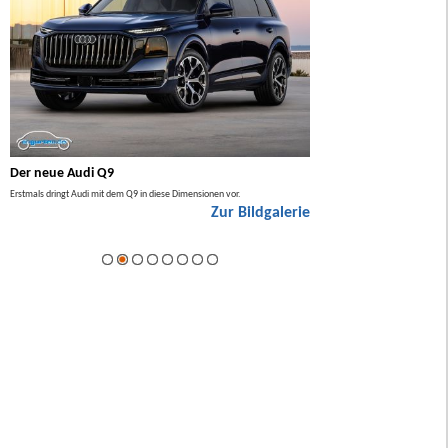
Der neue Audi Q9
Der neue Mercedes GL
Erstmals dringt Audi mit dem Q9 in diese Dimensionen vor.
Der neue Mercedes GLA kommt zuers
Zur Bildgalerie
Hybrid.
ie