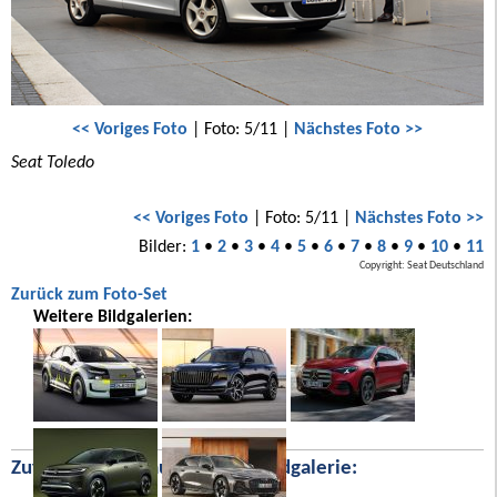
<< Voriges Foto
| Foto: 5/11 |
Nächstes Foto >>
Seat Toledo
<< Voriges Foto
| Foto: 5/11 |
Nächstes Foto >>
Bilder:
1
•
2
•
3
•
4
•
5
•
6
•
7
•
8
•
9
•
10
•
11
Copyright: Seat Deutschland
Zurück zum Foto-Set
Weitere Bildgalerien:
Zufällige Bilder aus unserer Bildgalerie: