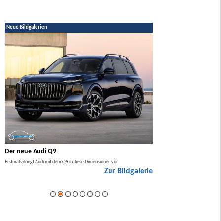
Neue Bildgalerien
Der neue Audi Q9
Der neue Mercedes GL
Erstmals dringt Audi mit dem Q9 in diese Dimensionen vor.
Der neue Mercedes GLA kommt zuers
Zur Bildgalerie
Hybrid.
ie