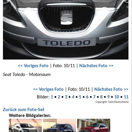
<< Voriges Foto
| Foto: 10/11 |
Nächstes Foto >>
Seat Toledo - Motorraum
<< Voriges Foto
| Foto: 10/11 |
Nächstes Foto >>
Bilder:
1
•
2
•
3
•
4
•
5
•
6
•
7
•
8
•
9
•
10
•
11
Copyright: Seat Deutschland
Zurück zum Foto-Set
Weitere Bildgalerien: