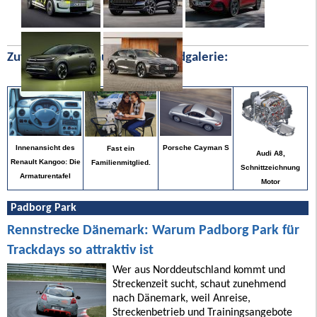
Zufällige Bilder aus unserer Bildgalerie:
Porsche Cayman S
Innenansicht des
Fast ein
Audi A8,
Renault Kangoo: Die
Familienmitglied.
Schnittzeichnung
Armaturentafel
Motor
Padborg Park
Rennstrecke Dänemark: Warum Padborg Park für
Trackdays so attraktiv ist
Wer aus Norddeutschland kommt und
Streckenzeit sucht, schaut zunehmend
nach Dänemark, weil Anreise,
Streckenbetrieb und Trainingsangebote