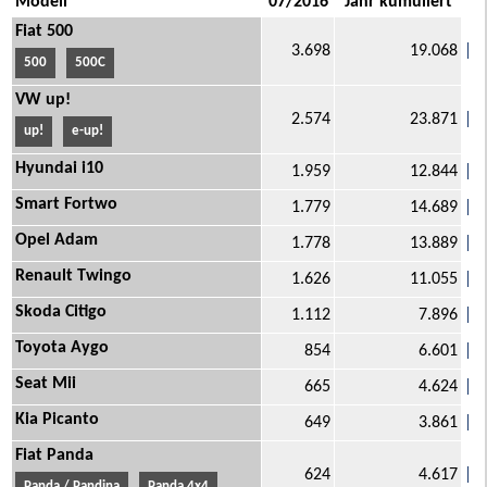
Modell
07/2016
Jahr kumuliert
Fiat 500
3.698
19.068
500
500C
VW up!
2.574
23.871
up!
e-up!
Hyundai i10
1.959
12.844
Smart Fortwo
1.779
14.689
Opel Adam
1.778
13.889
Renault Twingo
1.626
11.055
Skoda Citigo
1.112
7.896
Toyota Aygo
854
6.601
Seat Mii
665
4.624
Kia Picanto
649
3.861
Fiat Panda
624
4.617
Panda / Pandina
Panda 4x4