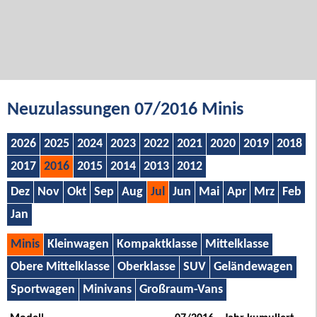
Neuzulassungen 07/2016 Minis
2026
2025
2024
2023
2022
2021
2020
2019
2018
2017
2016
2015
2014
2013
2012
Dez
Nov
Okt
Sep
Aug
Jul
Jun
Mai
Apr
Mrz
Feb
Jan
Minis
Kleinwagen
Kompaktklasse
Mittelklasse
Obere Mittelklasse
Oberklasse
SUV
Geländewagen
Sportwagen
Minivans
Großraum-Vans